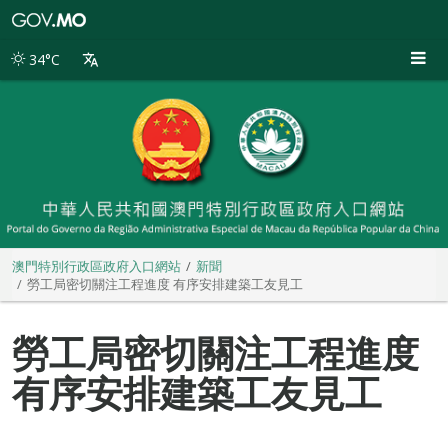
澳
門
特
34°C
別
行
政
區
政
府
入
口
網
站
澳門特別行政區政府入口網站
新聞
勞工局密切關注工程進度 有序安排建築工友見工
勞工局密切關注工程進度
有序安排建築工友見工