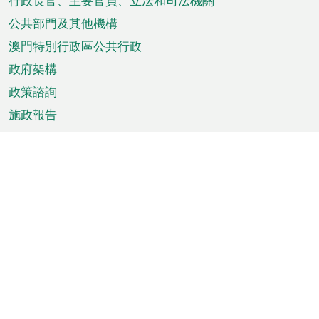
菜
行政長官、主要官員、立法和司法機關
單
公共部門及其他機構
澳門特別行政區公共行政
政府架構
政策諮詢
施政報告
特別推介
澳門資訊
天氣
交通
公眾假期
文娛康體
城市資訊
澳門便覽