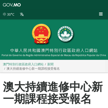
澳
門
特
30°C
別
行
政
區
政
府
入
口
網
站
澳門特別行政區政府入口網站
新聞
澳大持續進修中心新一期課程接受報名
澳大持續進修中心新
一期課程接受報名