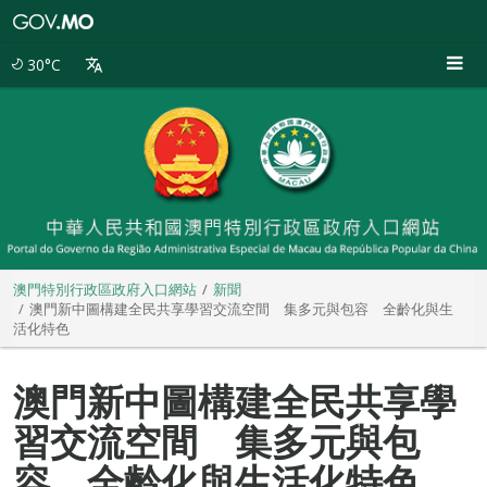
澳
門
特
30°C
別
行
政
區
政
府
入
口
網
站
澳門特別行政區政府入口網站
新聞
澳門新中圖構建全民共享學習交流空間 集多元與包容 全齡化與生
活化特色
澳門新中圖構建全民共享學
習交流空間 集多元與包
容 全齡化與生活化特色