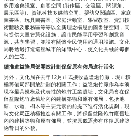
多用途會議室、創客空間 (製作區、交流區、閱讀角、
展示區等)、資訊科技多媒體空間、嬰幼兒閱讀區、家庭
圖書區、玩具圖書區、家庭活動室、學習教室、資訊技
術體驗及服務區等等以全新理念構思的圖書館空間，同
時提供大量智慧化設施，讓市民能享用學習和創意資
源，共享學習，並設有關懷全民使用的通用設施。文化
局將透過打造這座城市的知識中心，使文化共融於每個
人的生活。
續推進益隆局部開放計劃保留原有佈局進行活化
另外，文化局在去年12月正式接收益隆炮竹廠，現正積
極籌備局部開放計劃的相關工作；益隆炮竹廠作為本澳
現存最具規模及代表性的炮竹工業遺址，文化局會在保
留益隆炮竹廠舊址內的建構築物和原有佈局，包括池
塘、水道、樹木等主要元素的前提下進行活化規劃，現
時文化局正積極推進有關工作，將保留益隆炮竹廠舊址
內的建構築物和原有佈局，並按原貌逐步有序復原建築
物昔日的外貌。