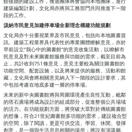
館後續的建設工作，獲選團隊將會協同本地團隊，進行
建築編製計劃，文化局亦將與工務部門共同推進下一階
段的工作。
汲納市民意見加建停車場全新理念構建功能規劃
文化局亦十分重視業界及市民意見，包括向本地圖書資
訊、建築工程業界具代表性的專業團體瞭解意見，亦於
早前設立“我心中的圖書館”的意見收集活動，以瞭解市
民意見及對未來圖書館服務與功能的需求，截至目前為
止，共計收到751條意見，意見主要較為關注圖書館的
功能空間、配套設施，以及將來提供的服務、活動和館
藏，文化局會將相關意見納入下一階段的設計要求，其
中包括考慮在地底多建一層的停車場。
未來的新中央圖書館將與周圍環境產生良性互動，毗鄰
的塔石廣場將成為設計的組成部分，促進整個公共場域
的活力。在功能規劃方面，將突破大眾對於傳統圖書館
的想像，符合21世紀圖書館多功能的需求，建設複合型
的空間，除了閱讀，更是可供交流、學習、休閒、發揮
創意，是一個與生活息息相關的場所；將設有演講廳、