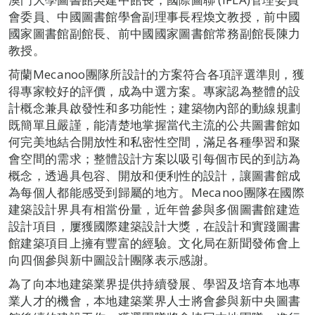
會委員、中國圖書館學會副理事長程煥文教授，前中國
國家圖書館副館長、前中國國家圖書館常務副館長陳力
教授。
荷蘭Mecanoo團隊所設計的方案符合各項評選準則，獲
得專家較好的評價，成為中選方案。專家認為整體的設
計概念兼具啟發性和多功能性；建築物內部的動線規劃
既簡單且嚴謹，能清楚地掌握當代主流的公共圖書館如
何完美地結合開放性和私密性空間，滿足各種學習和聚
會空間的需求；整體設計方案以吸引每個市民的到訪為
概念，透過具包容、開放和便利性的設計，讓圖書館成
為每個人都能感受到歸屬的地方。Mecanoo團隊在國際
建築設計界具有相當份量，近年曾參與多個圖書館建造
設計項目，屢獲國際建築設計大獎，在設計和實踐圖書
館建築項目上擁有豐富的經驗。文化局在新聞發佈會上
向四個參與新中圖設計團隊表示感謝。
為了向本地建築業界提供持續發展、學習及培育本地專
業人才的機會，本地建築業界人士將會參與新中央圖書