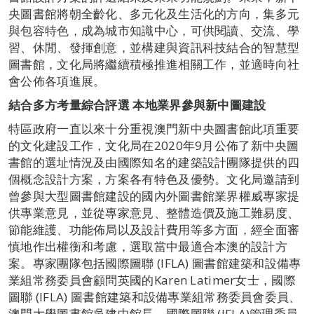
央圖書館將朝全齡化、多元化及生活化的方向，集多元
與包容特色，成為城市知識中心，可供閱讀、交流、學
習、休閒、發揮創意，並構建與資訊科技結合的智慧型
圖書館，文化局將繼續積極推進相關工作，並適時向社
會公佈各項進展。
結合多方考量綜合評選
本地業界參與新中圖建設
特區政府一直以來十分重視澳門新中央圖書館此項重要
的文化建設工作，文化局在2020年9月公佈了新中央圖
書館的選址情況及由國際知名的建築設計團隊提供的四
個概念設計方案，方案各有特色及優勢。文化局邀請到
曾參與大型圖書館建設的國內外圖書館業界權威專家提
供專業意見，並從專家意見、整體造價及施工難易度、
節能維護、功能佈局以及設計費用等多方面，經全面審
慎地作出權衡和考慮，選取當中最適合本澳的設計方
案。專家團隊包括國際圖聯 (IFLA) 圖書館建築和設備專
業組常務委員會顧問英國的Karen Latimer女士，國際
圖聯 (IFLA) 圖書館建築和設備專業組常務委員會委員、
澳門大學圖書館吳建中館長，國際圖聯 (IFLA)管理委員