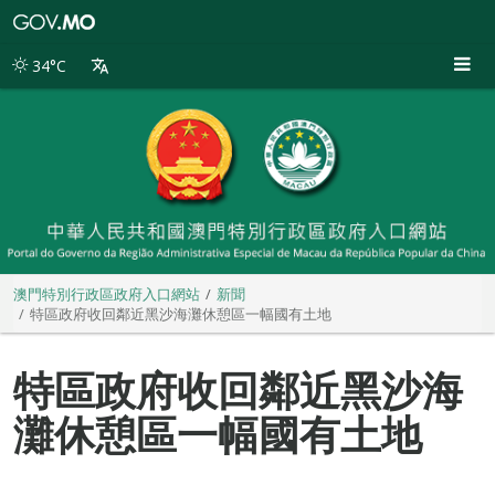
澳
門
特
34°C
別
行
政
區
政
府
入
口
網
站
澳門特別行政區政府入口網站
新聞
特區政府收回鄰近黑沙海灘休憩區一幅國有土地
特區政府收回鄰近黑沙海
灘休憩區一幅國有土地