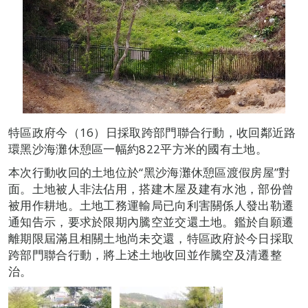
特區政府今（16）日採取跨部門聯合行動，收回鄰近路
環黑沙海灘休憩區一幅約822平方米的國有土地。
本次行動收回的土地位於“黑沙海灘休憩區渡假房屋”對
面。土地被人非法佔用，搭建木屋及建有水池，部份曾
被用作耕地。土地工務運輸局已向利害關係人發出勒遷
通知告示，要求於限期內騰空並交還土地。鑑於自願遷
離期限屆滿且相關土地尚未交還，特區政府於今日採取
跨部門聯合行動，將上述土地收回並作騰空及清遷整
治。