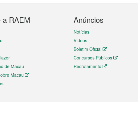
e a RAEM
Anúncios
Notícias
te
Vídeos
Boletim Oficial
 lazer
Concursos Públicos
ão de Macau
Recrutamento
 sobre Macau
as
ios e comércio
Directório
 e Investimento
Directório de Aplicações para T