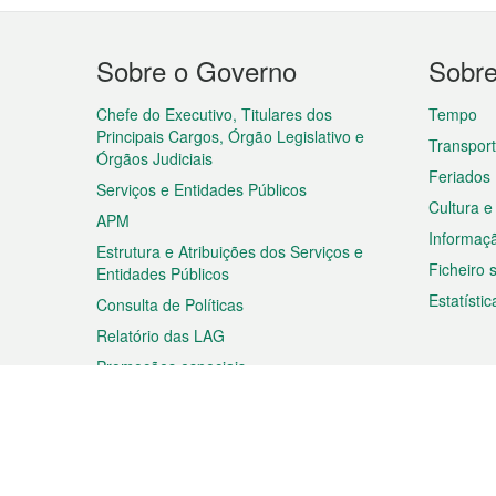
Menu
Sobre o Governo
Sobr
do
rodapé
Chefe do Executivo, Titulares dos
Tempo
Principais Cargos, Órgão Legislativo e
Transpor
Órgãos Judiciais
Feriados
Serviços e Entidades Públicos
Cultura e
APM
Informaç
Estrutura e Atribuições dos Serviços e
Ficheiro
Entidades Públicos
Estatístic
Consulta de Políticas
Relatório das LAG
Promoções especiais
Viagem
Negóc
Planear a sua viagem
Negócios