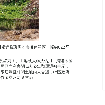
回鄰近路環黑沙海灘休憩區一幅約822平
房屋”對面。土地被人非法佔用，搭建木屋
輸局已向利害關係人發出勒遷通知告示，
期限屆滿且相關土地尚未交還，特區政府
並作騰空及清遷整治。