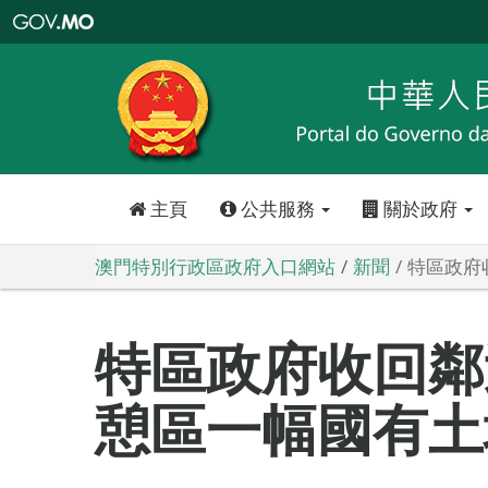
澳
門
特
別
行
政
區
政
府
入
口
網
站
主頁
公共服務
關於政府
澳門特別行政區政府入口網站
新聞
特區政府
特區政府收回鄰
憩區一幅國有土