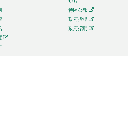
短片
期
特區公報
體
政府投標
訊
政府招聘
覽
字
及貿易
相關連結
資
手機應用程式目錄
貿會展
社交媒體目錄
商機和服務
專題網站目錄
訊
RSS訂閱目錄
權
表格下載