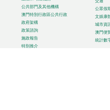
單
交通
公共部門及其他機構
公眾假
澳門特別行政區公共行政
文娛康
政府架構
城市資
政策諮詢
澳門便
施政報告
統計數
特別推介
來澳旅遊
商務
計劃行程
貿易投
觀光
澳門經
娛樂消閒
中小企
購物
市場資
節日盛事
知識產