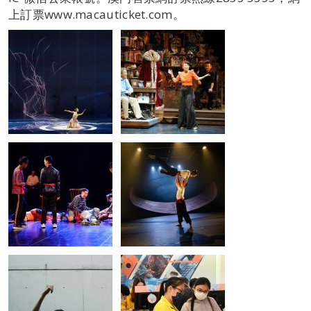
上訂票www.macauticket.com。