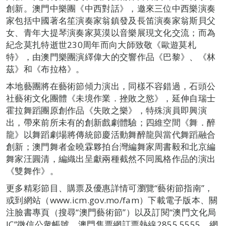
創新。澳門中樂團《中西對話》，邀來三位中西樂演奏
家包括中國著名笙演奏家翁鎮發及長笛演奏家翁斯貝父
女、青年大提琴演奏家莫漠以音樂展現文化交流；而為
紀念莫扎特逝世230周年而向大師致敬《歐遊莫札
特》，由澳門樂團演繹偉大的交響作品《巴黎》、《林
茲》和《布拉格》。
本地藝團將在藝術節傾力演出，同樣不容錯過，石頭公
社藝術文化團體《未境作業．挫敗之慾》，延伸自瑞士
霍拉舞蹈團原創作品《失敗之樂》，特殊演員即興演
出，帶來前所未有的創新戲劇體驗；四維空間《舞．醉
龍》以舞蹈劇場將傳統節慶活動舞醉龍與當代舞蹈融合
創新；澳門舞者金曉霖夥拍台灣編舞家周書毅和北京編
舞家汪圓清，編織出呈獻兩種截然不同風格作品的演出
《雙舞作》。
更多精彩節目、購票及優惠詳情可瀏覽“藝術節指南”，
或到網站（www.icm.gov.mo/fam）下載電子版本、關
注臉書專頁（搜尋“澳門藝術節”）以及訂閱“澳門文化局
IC”微信公衆帳號。澳門售票網訂票熱線2855 5555，網