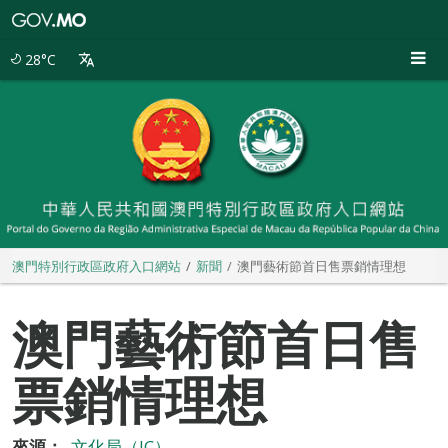
澳
門
特
28°C
別
行
政
區
政
府
入
口
網
站
澳門特別行政區政府入口網站
新聞
澳門藝術節首日售票銷情理想
澳門藝術節首日售
票銷情理想
來源：
文化局（IC）