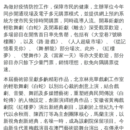
為做好疫情防控工作，保障市民的健康，主辦單位今年
同步開通現場及電子多元購票模式，並提供網上預約系
統方便市民安排時間購票，同時疏導人流。開幕鉅獻的
輕歌舞劇《白蛇》及閉幕鉅獻《離去》深受觀眾歡迎，
多場節目在開售首日率先售罄，包括有《大堂巷7號睇
樓團》，以及《路‧遊‧戲》、《人人超級市場》、《從記
憶看見你》、《舞‧醉龍》部分場次。此外，《紅樓
夢》、《雙舞作》及《當家一天》等亦大受歡迎，部分
節目亦只餘下少量門票，銷情理想，欲免向隅購票從
速。
本屆藝術節呈獻多齣精彩作品，北京林兆華戲劇工作室
的輕歌舞劇《白蛇》以別出心裁的創意上演，結合戲
劇、音樂、舞蹈及多媒體藝術，重塑經典民間傳說《白
蛇傳》的人物設定，創新演繹經典作品；安徽省黃梅戲
劇院《紅樓夢》演出新經典劇目，該劇於上世紀九十年
代以余秋雨、陳西汀等為主創團隊核心，馬蘭主演，以
新視角創新經典，名噪一時，成為該劇院保留項目。今
由新生代黃梅戲演員在澳門藝術節舞台演出，在傳承中