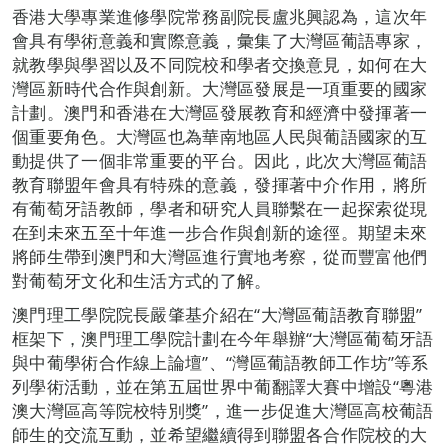
香港大學專業進修學院常務副院長盧兆興認為，這次年
會具有學術意義和實際意義，彙集了大灣區葡語專家，
就教學與學習以及不同院校和學者交換意見，如何在大
灣區新時代合作與創新。大灣區發展是一項重要的國家
計劃。澳門和香港在大灣區發展教育和經濟中發揮著一
個重要角色。大灣區也為華南地區人民與葡語國家的互
動提供了一個非常重要的平台。因此，此次大灣區葡語
教育聯盟年會具有特殊的意義，發揮著中介作用，將所
有葡萄牙語教師，學者和研究人員聯繫在一起探索從現
在到未來五至十年進一步合作與創新的途徑。期望未來
將師生帶到澳門和大灣區進行實地考察，從而豐富他們
對葡萄牙文化和生活方式的了解。
澳門理工學院院長嚴肇基介紹在“大灣區葡語教育聯盟”
框架下，澳門理工學院計劃在今年舉辦“大灣區葡萄牙語
與中葡學術合作線上論壇”、“灣區葡語教師工作坊”等系
列學術活動，並在第五屆世界中葡翻譯大賽中增設“粵港
澳大灣區高等院校特別獎”，進一步促進大灣區高校葡語
師生的交流互動，並希望繼續得到聯盟各合作院校的大