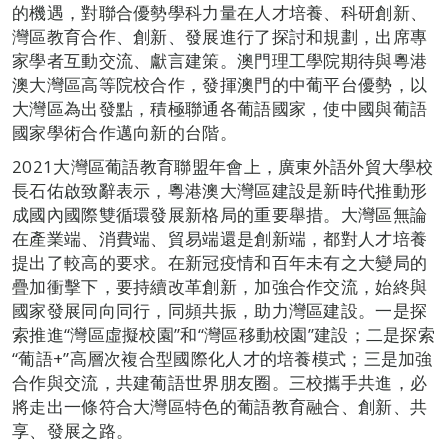
的機遇，對聯合優勢學科力量在人才培養、科研創新、
灣區教育合作、創新、發展進行了探討和規劃，出席專
家學者互動交流、獻言建策。澳門理工學院期待與粵港
澳大灣區高等院校合作，發揮澳門的中葡平台優勢，以
大灣區為出發點，積極聯通各葡語國家，使中國與葡語
國家學術合作邁向新的台階。
2021大灣區葡語教育聯盟年會上，廣東外語外貿大學校
長石佑啟致辭表示，粵港澳大灣區建設是新時代推動形
成國內國際雙循環發展新格局的重要舉措。大灣區無論
在產業端、消費端、貿易端還是創新端，都對人才培養
提出了較高的要求。在新冠疫情和百年未有之大變局的
疊加衝擊下，要持續改革創新，加強合作交流，始終與
國家發展同向同行，同頻共振，助力灣區建設。一是探
索推進“灣區虛擬校園”和“灣區移動校園”建設；二是探索
“葡語+”高層次複合型國際化人才的培養模式；三是加強
合作與交流，共建葡語世界朋友圈。三校攜手共進，必
將走出一條符合大灣區特色的葡語教育融合、創新、共
享、發展之路。