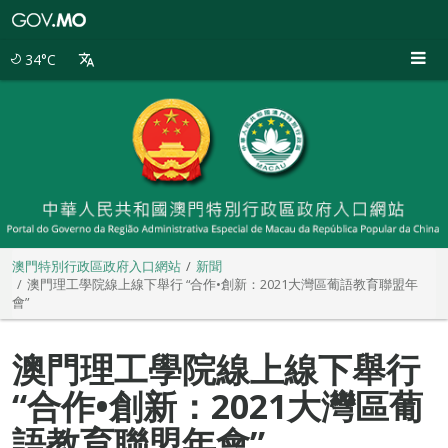
澳
門
特
34°C
別
行
政
區
政
府
入
口
網
站
澳門特別行政區政府入口網站
新聞
澳門理工學院線上線下舉行 “合作•創新：2021大灣區葡語教育聯盟年
會”
澳門理工學院線上線下舉行
“合作•創新：2021大灣區葡
語教育聯盟年會”