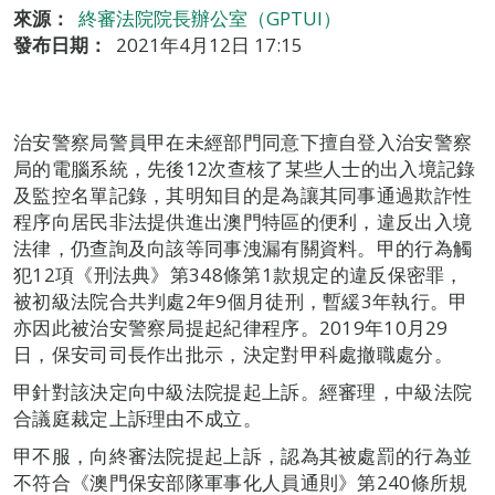
來源：
終審法院院長辦公室（GPTUI）
發布日期：
2021年4月12日 17:15
治安警察局警員甲在未經部門同意下擅自登入治安警察
局的電腦系統，先後12次查核了某些人士的出入境記錄
及監控名單記錄，其明知目的是為讓其同事通過欺詐性
程序向居民非法提供進出澳門特區的便利，違反出入境
法律，仍查詢及向該等同事洩漏有關資料。甲的行為觸
犯12項《刑法典》第348條第1款規定的違反保密罪，
被初級法院合共判處2年9個月徒刑，暫緩3年執行。甲
亦因此被治安警察局提起紀律程序。2019年10月29
日，保安司司長作出批示，決定對甲科處撤職處分。
甲針對該決定向中級法院提起上訴。經審理，中級法院
合議庭裁定上訴理由不成立。
甲不服，向終審法院提起上訴，認為其被處罰的行為並
不符合《澳門保安部隊軍事化人員通則》第240條所規