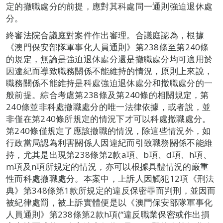
定的撤職處分的前提，應對其科處同一通則強迫退休處
分。
終審法院合議庭對案件作出審理。合議庭認為，根據
《澳門保安部隊軍事化人員通則》第238條至第240條
的規定，無論是強迫退休處分還是撤職處分均可適用於
因違紀而導致職務關係不能維持的情況，原則上來說，
職務關係不能維持是科處強迫退休處分和撤職處分的一
般前提。綜合考慮第238條及第240條的相關規定，第
240條並非科處撤職處分的唯一法律依據，或者說，並
非僅在第240條所規定的情況下才可以科處撤職處分。
第240條僅規定了應該撤職的情況，除這些情況外，如
行政當局認為利害關係人因違紀而引致職務關係不能維
持，尤其是出現第238條第2款a項、b項、d項、h項、
m項及n項所規定的情況，亦可以根據具體情況的嚴重
性而科處撤職處分。本案中，上訴人因觸犯12項《刑法
典》第348條第1款所規定的違反保密罪而判刑，並因而
被紀律處罰，被上訴實體便是以《澳門保安部隊軍事化
人員通則》第238條第2款h項(“違反職業保密或作出損