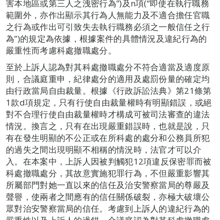
害本地區或第三人之洩密行為”)及n項(“即使在執行職務
範圍外，亦作出顯示其行為人無能力及不適合擔任官職
之行為或作出可引致失去執行職務必須之一般信任之行
為”)的規定為依據，根據案件的具體情況及違紀行為的
嚴重性而考慮科處撤職處分。
至於上訴人認為對其科處撤職處分不符合適當及適度原
則，合議庭重申，紀律處分的適用及處罰份量的確定均
由行政當局自由裁量。根據《行政訴訟法典》第21條第
1款d項規定，只有行使自由裁量權時有明顯錯誤，或絕
對不合理行使自由裁量權時才構成可被司法審查的違法
情況。換言之，只有在出現嚴重錯誤時，也就是說，只
有在發生明顯的不公正或在所科處的處分和公務員所犯
的過失之間出現明顯不相稱的情況時，法官才可以介
入。在本案中，上訴人因被判觸犯12項違反保密罪而被
科處撤職處分，其故意實施犯罪行為，不但嚴重影響其
所屬部門對她一直以來的信任及治安警察當局的尊嚴及
聲譽，使兩者之間應有的信任關係破裂，亦極大破壞公
眾對治安警察當局的信任。考慮到上訴人的違紀行為的