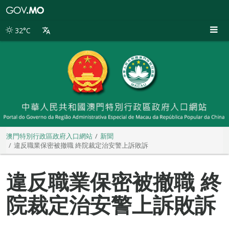
澳
門
特
32°C
別
行
政
區
政
府
入
口
網
站
澳門特別行政區政府入口網站
新聞
違反職業保密被撤職 終院裁定治安警上訴敗訴
違反職業保密被撤職 終
院裁定治安警上訴敗訴