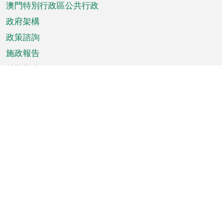
澳門特別行政區公共行政
政府架構
政策諮詢
施政報告
特別推介
澳門資訊
天氣
交通
公眾假期
文娛康體
城市資訊
澳門便覽
統計數字