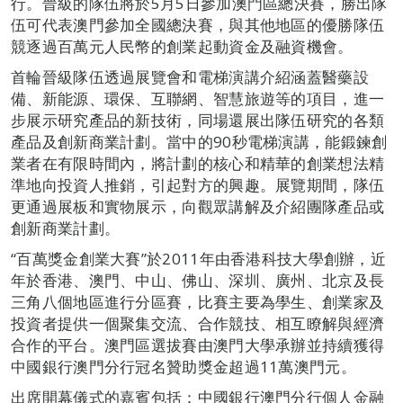
行。晉級的隊伍將於5月5日參加澳門區總決賽，勝出隊
伍可代表澳門參加全國總決賽，與其他地區的優勝隊伍
競逐過百萬元人民幣的創業起動資金及融資機會。
首輪晉級隊伍透過展覽會和電梯演講介紹涵蓋醫藥設
備、新能源、環保、互聯網、智慧旅遊等的項目，進一
步展示研究產品的新技術，同場還展出隊伍研究的各類
產品及創新商業計劃。當中的90秒電梯演講，能鍛鍊創
業者在有限時間內，將計劃的核心和精華的創業想法精
準地向投資人推銷，引起對方的興趣。展覽期間，隊伍
更通過展板和實物展示，向觀眾講解及介紹團隊產品或
創新商業計劃。
“百萬獎金創業大賽”於2011年由香港科技大學創辦，近
年於香港、澳門、中山、佛山、深圳、廣州、北京及長
三角八個地區進行分區賽，比賽主要為學生、創業家及
投資者提供一個聚集交流、合作競技、相互瞭解與經濟
合作的平台。澳門區選拔賽由澳門大學承辦並持續獲得
中國銀行澳門分行冠名贊助獎金超過11萬澳門元。
出席開幕儀式的嘉賓包括：中國銀行澳門分行個人金融