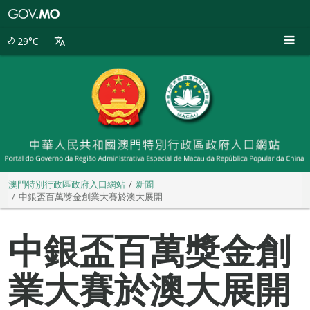
澳
門
特
29°C
別
行
政
區
政
府
入
口
網
站
澳門特別行政區政府入口網站
新聞
中銀盃百萬獎金創業大賽於澳大展開
中銀盃百萬獎金創
業大賽於澳大展開