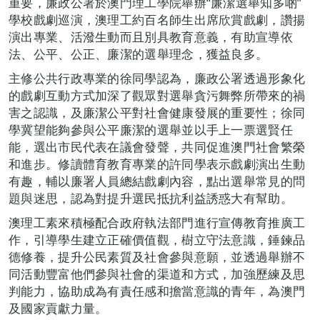
重要，廉政公署於澳門理工學院舉辦“廉潔選舉知多啲”
學校戲劇巡演，澳理工約百名師生出席欣賞戲劇，讚揚
演出專業、活潑生動而且別具教育意義，有助宣導依
法、公平、公正、廉潔的選舉理念，獲益良多。
主修公共行政專業的徐同學認為，廉政公署透過形象化
的戲劇互動方式加深了觀眾對選舉貪污舞弊所帶來的禍
害之認識，及廉潔公平對社會健康發展的重要性；徐同
學冀望能夠參與公平廉潔的選舉並以手上一票選賢任
能，選出市民代表在議會發聲，共同促進澳門社會繁榮
和進步。修讀體育教育專業的許同學表示戲劇演出生動
有趣，輔以廉署人員總結戲劇內容，點出選舉常見的問
題與迷思，認為對提升選民抵抗利益誘惑大有幫助。
澳理工素來積極配合政府執法部門進行宣傳教育推廣工
作，引導學生建立正確價值觀，樹立守法意識，錘鍊品
德修養，提升公民素質及社會參與意願，並透過舉辦不
同活動豐富他們參與社會的渠道和方式，加強歷練及思
判能力，協助成為有責任感和擔當意識的青年，為澳門
及國家貢獻力量。