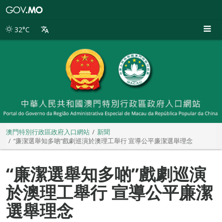
澳
門
特
32°C
別
行
政
區
政
府
入
口
網
站
澳門特別行政區政府入口網站
新聞
“廉潔選舉知多啲”戲劇巡演於澳理工舉行 宣導公平廉潔選舉理念
“廉潔選舉知多啲”戲劇巡演
於澳理工舉行 宣導公平廉潔
選舉理念