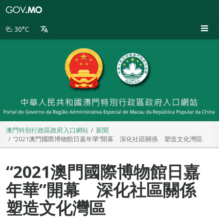
澳
門
特
30°C
別
行
政
區
政
府
入
口
網
站
澳門特別行政區政府入口網站
新聞
“2021澳門國際博物館日嘉年華”開幕 深化社區關係 塑造文化灣區
“2021澳門國際博物館日嘉
年華”開幕 深化社區關係
塑造文化灣區