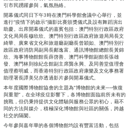
引市民踴躍參與，氣氛熱絡。
開幕儀式同日下午3時在澳門科學館會議中心舉行，並
進行“疫情下的啟示”攝影比賽頒獎儀式及設有舞蹈演出
助慶。出席開幕儀式的嘉賓包括：澳門特別行政區政府
文化局局長穆欣欣、澳門特別行政區政府旅遊局局長文
綺華、廣東省文化和旅遊廳副廳長曾穎如、澳門特別行
政區政府消防局副局長鄺逸富、通訊博物館總館長黃錦
欣、海事博物館館長薛啓善、澳門科學館副館長張雄
發、澳門林則徐紀念館副主席龔永興、及同善堂值理會
值理蔡明威，而香港特別行政區政府康樂及文化事務署
助理署長譚美兒亦透過影片參與開幕儀式。
本年度國際博物館協會的主題為“博物館的未來──恢復
與重塑”，在全球疫症影響下，各博物館面臨前所未有的
挑戰，但仍秉持提供文化體驗與服務公眾的初心，藉不
同的方法與媒介，積極深化博物館與社區的關係，跨越
社交的隔閡。
今年參與嘉年華的各個博物館均設有豐富活動，包括