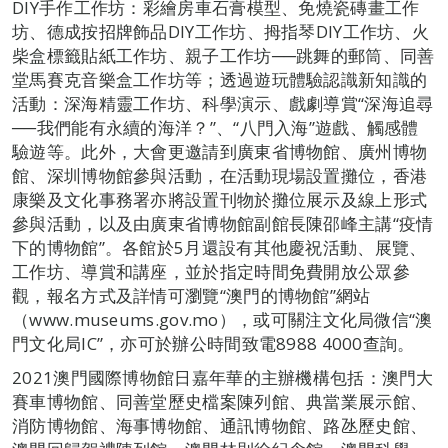
DIY手作工作坊：彩繪房車石膏模型、免燒瓷磚畫工作
坊、德成按招牌飾品DIY工作坊、拇指琴DIY工作坊、火
柴盒標籤貼紙工作坊、親子工作坊──跳舞的郵筒、同善
堂馬賽克音樂盒工作坊等；透過遊玩體驗認識新知識的
活動：深海精靈工作坊、科學演示、戲劇導賞“深海追尋
──我們能有永續的海洋？”、“八門入海”遊戲、觸感體
驗遊等。此外，大會更邀請到廣東省博物館、廣州博物
館、深圳博物館參與活動，在活動現場設置攤位，香港
康樂及文化事務署亦將設置刊物於攤位展示及線上形式
參與活動，以及由廣東省博物館副館長陳邵峰主講“疫情
下的博物館”。各館於5月還設有其他慶祝活動、展覽、
工作坊、導賞和講座，並於指定時間免費開放公眾參
觀，報名方式及詳情可瀏覽“澳門的博物館”網站
（www.museums.gov.mo），或可關注文化局微信“澳
門文化局IC”，亦可於辦公時間致電8988 4000查詢。
2021澳門國際博物館日嘉年華的主辦機構包括：澳門大
賽車博物館、同善堂歷史檔案陳列館、典當業展示館、
消防博物館、海事博物館、通訊博物館、路氹歷史館、