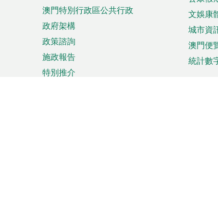
澳門特別行政區公共行政
文娛康
政府架構
城市資
政策諮詢
澳門便
施政報告
統計數
特別推介
來澳旅遊
商務
計劃行程
貿易投
觀光
澳門經
娛樂消閒
中小企
購物
市場資
節日盛事
知識產
網
網
頁