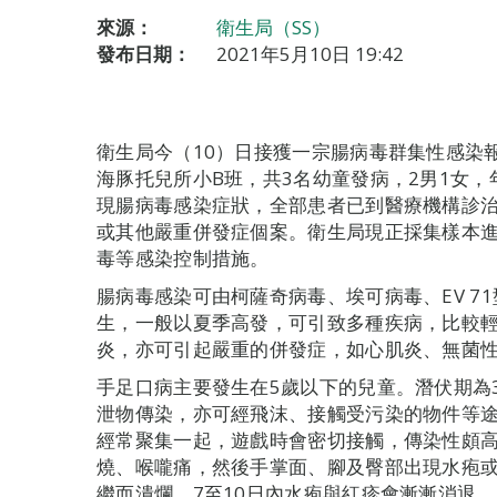
來源：
衛生局（SS）
發布日期：
2021年5月10日 19:42
衛生局今（10）日接獲一宗腸病毒群集性感染
海豚托兒所小B班，共3名幼童發病，2男1女，
現腸病毒感染症狀，全部患者已到醫療機構診
或其他嚴重併發症個案。衛生局現正採集樣本
毒等感染控制措施。
腸病毒感染可由柯薩奇病毒、埃可病毒、EV 7
生，一般以夏季高發，可引致多種疾病，比較
炎，亦可引起嚴重的併發症，如心肌炎、無菌
手足口病主要發生在5歲以下的兒童。潛伏期為
泄物傳染，亦可經飛沫、接觸受污染的物件等
經常聚集一起，遊戲時會密切接觸，傳染性頗
燒、喉嚨痛，然後手掌面、腳及臀部出現水疱
繼而潰爛。7至10日內水疱與紅疹會漸漸消退