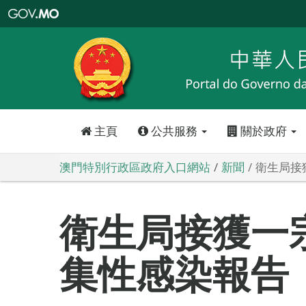
澳
門
特
別
行
政
區
政
府
入
口
網
站
主頁
公共服務
關於政府
澳門特別行政區政府入口網站
新聞
衛生局接
衛生局接獲一
集性感染報告