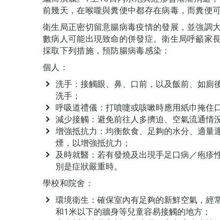
前幾天，在喉嚨與糞便中都存在病毒，而糞便
衛生局正密切留意腸病毒疫情的發展，並強調
數病人可能出現致命的併發症。衛生局呼籲家
採取下列措施，預防腸病毒感染：
個人：
洗手：接觸眼、鼻、口前，以及飯前、如廁
洗手；
呼吸道禮儀：打噴嚏或咳嗽時應用紙巾掩住
減少接觸：避免前往人多擠迫、空氣流通情
增強抵抗力：均衡飲食、足夠的水分、適量
煙，以增強抵抗力；
及時就醫：若有發燒及出現手足口病／疱疹
別是症狀嚴重時。
學校和院舍：
環境衛生：確保室內有足夠的新鮮空氣，經常
和1米以下的牆身等兒童容易接觸的地方；