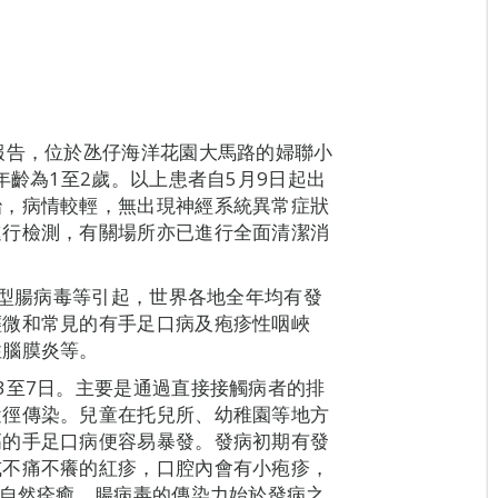
報告，位於氹仔海洋花園大馬路的婦聯小
年齡為1至2歲。以上患者自5月9日起出
治，病情較輕，無出現神經系統異常症狀
進行檢測，有關場所亦已進行全面清潔消
1型腸病毒等引起，世界各地全年均有發
輕微和常見的有手足口病及疱疹性咽峽
性腦膜炎等。
3至7日。主要是通過直接接觸病者的排
途徑傳染。兒童在托兒所、幼稚園等地方
高的手足口病便容易暴發。發病初期有發
或不痛不癢的紅疹，口腔內會有小疱疹，
，自然痊癒。腸病毒的傳染力始於發病之