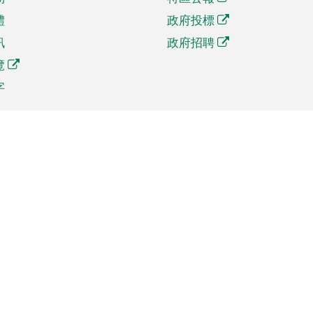
體
政府投標
訊
政府招聘
覽
字
及貿易
相關連結
資
手機應用程式目錄
貿會展
社交媒體目錄
商機和服務
專題網站目錄
訊
RSS訂閱目錄
權
表格下載