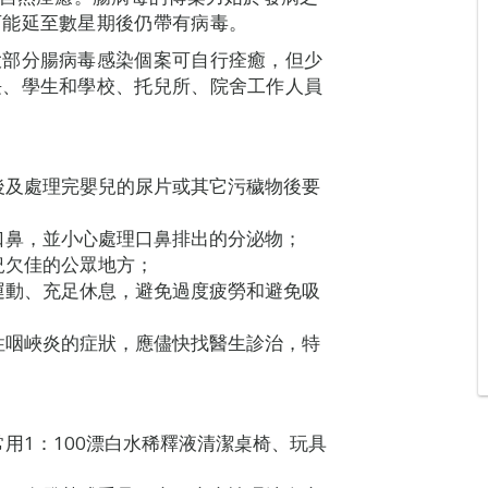
可能延至數星期後仍帶有病毒。
大部分腸病毒感染個案可自行痊癒，但少
長、學生和學校、托兒所、院舍工作人員
後及處理完嬰兒的尿片或其它污穢物後要
口鼻，並小心處理口鼻排出的分泌物；
況欠佳的公眾地方；
運動、充足休息，避免過度疲勞和避免吸
性咽峽炎的症狀，應儘快找醫生診治，特
用1：100漂白水稀釋液清潔桌椅、玩具