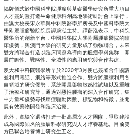
揭牌儀式於中國科學院腫瘤與基礎醫學研究所重大項目
人才簽約暨打造生命健康科創高地學術研討會上舉行，
由澳大校長宋永華與中科院醫學所所長及中國科學院大
學附屬腫瘤醫院院長譚蔚泓主持。譚蔚泓表示，中科院
醫學所的創新平台，中國科學院大學附屬腫瘤醫院的臨
床優勢，與澳門大學的研究力量形成了強強聯合，未來
雙方將聯合打造以臨床問題為導向的腫瘤學科集群，開
展前瞻性、戰略性、全域性的應用研究與合作共建。
澳大和中科院醫學所早於2020年3月便已簽署合作協議
並利用電話、網絡等形式推進合作。雙方將繼續利用各
自領域的研究優勢，系統開展藥物敏感性試驗以及重離
子治療和研究等，通過對惡性腫瘤的深入合作研究，集
中力量和優勢尋找癌症驅動因數、標記物和特徵，並開
展有效藥物開發和臨床治療。
此外，實驗室還將打造一批高層次人才團隊，爭取建設
成為國際知名的腫瘤科學研究與人才培養基地。目前雙
方已聯合培養博士研究生五名。