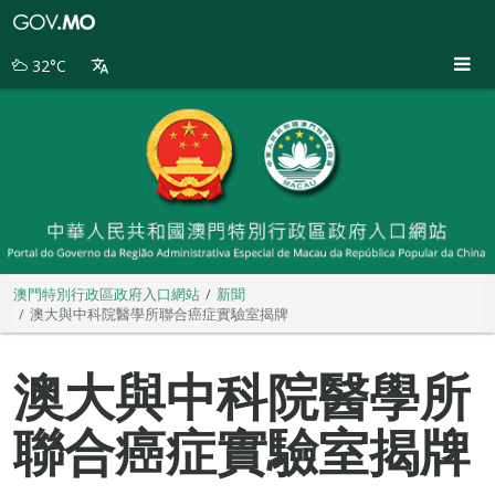
澳
門
特
32°C
別
行
政
區
政
府
入
口
網
站
澳門特別行政區政府入口網站
新聞
澳大與中科院醫學所聯合癌症實驗室揭牌
澳大與中科院醫學所
聯合癌症實驗室揭牌