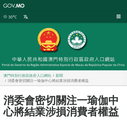
澳
門
特
30°C
別
行
政
區
政
府
入
口
網
站
澳門特別行政區政府入口網站
新聞
消委會密切關注一瑜伽中心將結業涉損消費者權益
消委會密切關注一瑜伽中
心將結業涉損消費者權益