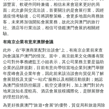
源豐富、軟硬件同時兼備，相信未來會迎來更好的局
面；此次參與交流洽談，首要關注的是會展行業，因經
過疫情考驗後，公司將調整策略，會更多地面向商務旅
客，未來將加強開拓會展業務，故此次與澳門的旅行
社、酒店等行業洽談，相信可借鑑澳門會展的相關經
驗。
有南京企業有意來澳辦會議
此外，在“寧澳商業配對洽談會”上，有南京企業前來查
詢會議落戶澳門的情況。當中，南京銳果文化傳播有限
公司對外事務總監王小姐表示，其公司業務主要是協助
企業的品牌規劃，目前有意向帶領當地企業到澳門舉辦
年度峰會及企業年會，因此前來該洽談會向貿促局了解
會展競投及支援“一站式”服務以及相關活動規劃；她認
為澳門疫情防控嚴謹，航空交通便利，加上澳門對於內
地來說知名度較高、酒店會展規模國際化，是辦展辦會
的理想目的地。
為更好推廣澳門“旅遊+會展”的優勢，貿促局和旅遊局除