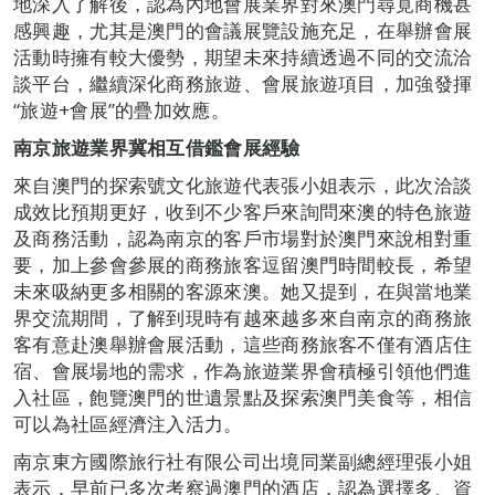
地深入了解後，認為內地會展業界對來澳門尋覓商機甚
感興趣，尤其是澳門的會議展覽設施充足，在舉辦會展
活動時擁有較大優勢，期望未來持續透過不同的交流洽
談平台，繼續深化商務旅遊、會展旅遊項目，加強發揮
“旅遊+會展”的疊加效應。
南京旅遊業界冀相互借鑑會展經驗
來自澳門的探索號文化旅遊代表張小姐表示，此次洽談
成效比預期更好，收到不少客戶來詢問來澳的特色旅遊
及商務活動，認為南京的客戶市場對於澳門來說相對重
要，加上參會參展的商務旅客逗留澳門時間較長，希望
未來吸納更多相關的客源來澳。她又提到，在與當地業
界交流期間，了解到現時有越來越多來自南京的商務旅
客有意赴澳舉辦會展活動，這些商務旅客不僅有酒店住
宿、會展場地的需求，作為旅遊業界會積極引領他們進
入社區，飽覽澳門的世遺景點及探索澳門美食等，相信
可以為社區經濟注入活力。
南京東方國際旅行社有限公司出境同業副總經理張小姐
表示，早前已多次考察過澳門的酒店，認為選擇多、資