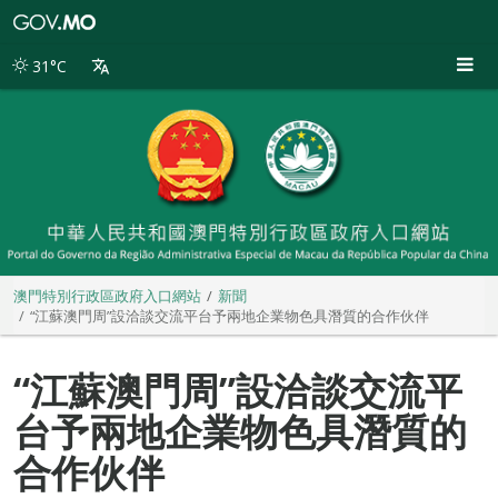
澳
門
特
31°C
別
行
政
區
政
府
入
口
網
站
澳門特別行政區政府入口網站
新聞
“江蘇澳門周”設洽談交流平台予兩地企業物色具潛質的合作伙伴
“江蘇澳門周”設洽談交流平
台予兩地企業物色具潛質的
合作伙伴