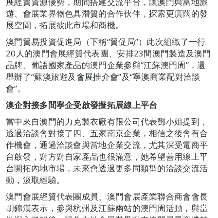
展經貿資源優勢，期間搭建交流平台，讓澳門與當地旅
遊、會展業界物色具潛質的合作伙伴，探索更廣闊的發
展空間，拓展彼此市場和商機。
澳門貿易投資促進局（下稱“貿促局”）此次組織了一行
20人的澳門會展經貿代表團、安排23間澳門製造及澳門
品牌、葡語國家產品的澳門企業參與“江蘇澳門周”，還
舉辦了“蘇澳旅遊及會展推介會”及“寧澳商業配對洽談
會”。
澳企對接多間寧企受啟發擬拓展線上平台
當中來自澳門的力克製衣廠有限公司代表鄧小姐提到，
透過洽談會對接了四、五家南京企業，相信之後會有合
作機會，通過洽談會與當地企業交流，尤其深受電商平
台啟發，對方對自家產品也很滿意，她希望善用線上平
台開拓內地市場，未來會透過更多同類型的洽談交流活
動，汲取經驗。
澳門會展經貿代表團成員、澳門會展產業聯合商會會長
胡錦漢表示，參與杭州及江蘇兩站的澳門周活動，與當