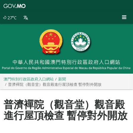
澳
門
特
27°C
別
行
政
區
政
府
入
口
網
站
澳門特別行政區政府入口網站
新聞
普濟襌院（觀音堂）觀音殿進行屋頂檢查 暫停對外開放
普濟襌院（觀音堂）觀音殿
進行屋頂檢查 暫停對外開放