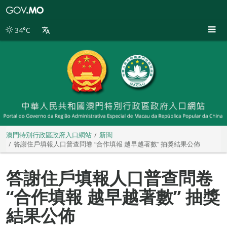
澳
門
特
34°C
別
行
政
區
政
府
入
口
網
站
澳門特別行政區政府入口網站
新聞
答謝住戶填報人口普查問卷 “合作填報 越早越著數” 抽獎結果公佈
答謝住戶填報人口普查問卷
“合作填報 越早越著數” 抽獎
結果公佈