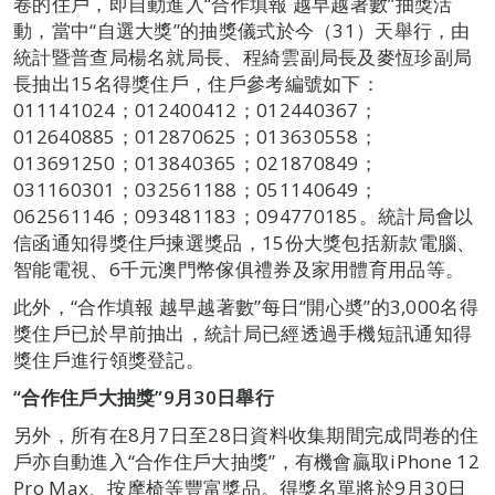
卷的住戶，即自動進入“合作填報 越早越著數”抽獎活
動，當中“自選大獎”的抽獎儀式於今（31）天舉行，由
統計暨普查局楊名就局長、程綺雲副局長及麥恆珍副局
長抽出15名得獎住戶，住戶參考編號如下：
011141024；012400412；012440367；
012640885；012870625；013630558；
013691250；013840365；021870849；
031160301；032561188；051140649；
062561146；093481183；094770185。統計局會以
信函通知得獎住戶揀選獎品，15份大獎包括新款電腦、
智能電視、6千元澳門幣傢俱禮券及家用體育用品等。
此外，“合作填報 越早越著數”每日“開心奬”的3,000名得
獎住戶已於早前抽出，統計局已經透過手機短訊通知得
獎住戶進行領獎登記。
“合作住戶大抽獎”
9
月
30
日舉行
另外，所有在8月7日至28日資料收集期間完成問卷的住
戶亦自動進入“合作住戶大抽獎”，有機會贏取iPhone 12
Pro Max、按摩椅等豐富獎品。得獎名單將於9月30日