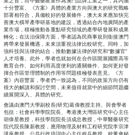
業之首，而中醫藥產業作為澳門品牌工業之一，其內涵
十分豐富。《方案》具體的產業方向與澳大的研究戰略
部署相符合，具備較好的發展條件，澳大未來應加快完
善澳大橫琴產學研基地的建設，透過結合內地廣闊的產
業市場，積極推動各重點研究領域的產學研發展和成果
轉化；在法治保障方面，學者認為民商事規則銜接澳門
將帶來發展機遇，未來須重視法律比較研究。同時，加
強科技與法律的結合，推動數據法律的研究和“數據官”
人才培養。此外，學者也就如何在合作區開展國際高等
教育合作、如何利用高度便利的通關條件、如何更好發
揮合作區管理體制的作用等問題積極發表意見。《方
案》內容豐富，學者們一致認為，不同的政策方向仍有
很大的解讀和探討空間，未來值得就當中的細節問題繼
續展開深入、具體的研究。
會議由澳門大學副校長(研究)葛偉教授主持。與會學者
包括：社會科學學院院長、粵港澳大灣區研究中心主任
胡偉星教授，科技學院院長須成忠教授，中華醫藥研究
院代院長陳新教授，應用物理及材料工程研究院李宗津
講座教授，公共行政培訓中心主任稅兵教授，校董會秘