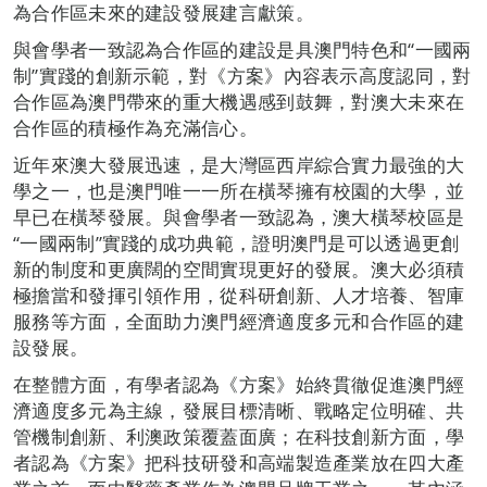
為合作區未來的建設發展建言獻策。
與會學者一致認為合作區的建設是具澳門特色和“一國兩
制”實踐的創新示範，對《方案》內容表示高度認同，對
合作區為澳門帶來的重大機遇感到鼓舞，對澳大未來在
合作區的積極作為充滿信心。
近年來澳大發展迅速，是大灣區西岸綜合實力最強的大
學之一，也是澳門唯一一所在橫琴擁有校園的大學，並
早已在橫琴發展。與會學者一致認為，澳大橫琴校區是
“一國兩制”實踐的成功典範，證明澳門是可以透過更創
新的制度和更廣闊的空間實現更好的發展。澳大必須積
極擔當和發揮引領作用，從科研創新、人才培養、智庫
服務等方面，全面助力澳門經濟適度多元和合作區的建
設發展。
在整體方面，有學者認為《方案》始終貫徹促進澳門經
濟適度多元為主線，發展目標清晰、戰略定位明確、共
管機制創新、利澳政策覆蓋面廣；在科技創新方面，學
者認為《方案》把科技研發和高端製造產業放在四大產