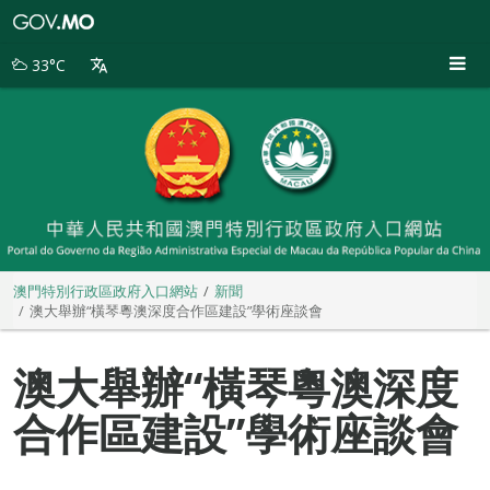
澳
門
特
33°C
別
行
政
區
政
府
入
口
網
站
澳門特別行政區政府入口網站
新聞
澳大舉辦“橫琴粵澳深度合作區建設”學術座談會
澳大舉辦“橫琴粵澳深度
合作區建設”學術座談會