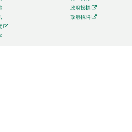
體
政府投標
訊
政府招聘
覽
字
及貿易
相關連結
資
手機應用程式目錄
貿會展
社交媒體目錄
商機和服務
專題網站目錄
訊
RSS訂閱目錄
權
表格下載