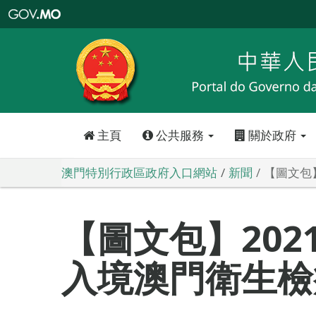
澳
門
特
別
行
政
區
政
府
入
口
網
站
主頁
公共服務
關於政府
澳門特別行政區政府入口網站
新聞
【圖文包】
【圖文包】2021
入境澳門衛生檢