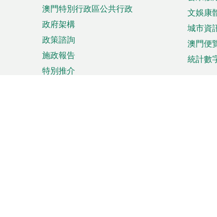
澳門特別行政區公共行政
文娛康
政府架構
城市資
政策諮詢
澳門便
施政報告
統計數
特別推介
來澳旅遊
商務
計劃行程
貿易投
觀光
澳門經
娛樂消閒
中小企
購物
市場資
節日盛事
知識產
網
網
頁