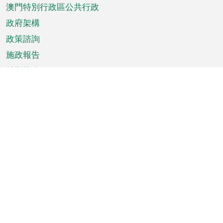
澳門特別行政區公共行政
政府架構
政策諮詢
施政報告
特別推介
澳門資訊
天氣
交通
公眾假期
文娛康體
城市資訊
澳門便覽
統計數字