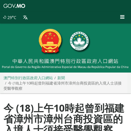
澳
門
特
29°C
別
行
政
區
政
府
入
口
網
站
澳門特別行政區政府入口網站
新聞
今 (18)上午10時起曾到福建省漳州市漳州台商投資區的入境人士須接
受醫學觀察
今 (18)上午10時起曾到福建
省漳州市漳州台商投資區的
入境人士須接受醫學觀察