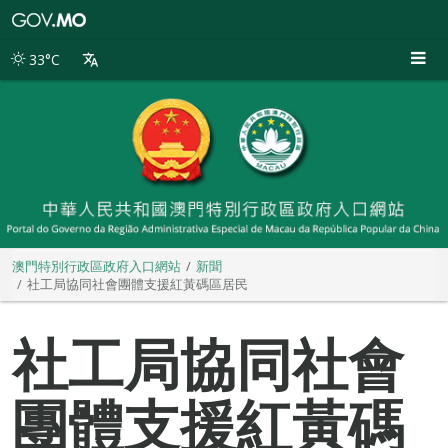
澳
門
特
33°C
別
行
政
區
政
府
入
口
網
站
澳門特別行政區政府入口網站
新聞
社工局協同社會團體支援紅黃碼區居民
社工局協同社會
團體支援紅黃碼