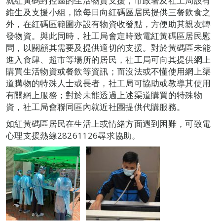
就紅黃碼封控區的生活物資支援，市政署及社工局設有
維生及支援小組，除每日向紅碼區居民提供三餐飲食之
外，在紅碼區範圍亦設有物資收發點，方便助其親友轉
發物資。與此同時，社工局會定時致電紅黃碼區居民慰
問，以關顧其需要及提供適切的支援。對於黃碼區未能
進入食肆、超市等場所的居民，社工局可向其提供網上
購買生活物資或餐飲等資訊；而沒法或不懂使用網上渠
道購物的特殊人士或長者，社工局可協助或教導其使用
有關網上服務；對於未能透過上述渠道購買的特殊物
資，社工局會聯同區內就近社團提供代購服務。
如紅黃碼區居民在生活上或情緒方面遇到困難，可致電
心理支援熱線28261126尋求協助。