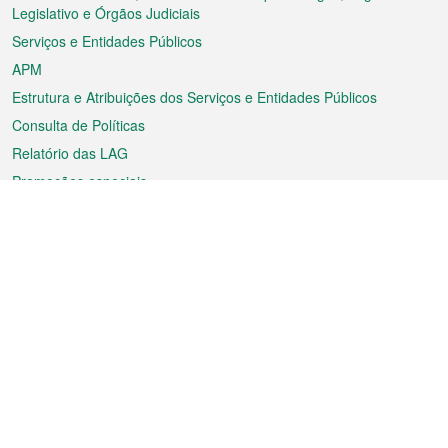
rodapé
Legislativo e Órgãos Judiciais
Serviços e Entidades Públicos
APM
Estrutura e Atribuições dos Serviços e Entidades Públicos
Consulta de Políticas
Relatório das LAG
Promoções especiais
Sobre a RAEM
Tempo
Transporte
Feriados
Cultura e lazer
Informação de Macau
Ficheiro sobre Macau
Estatísticas