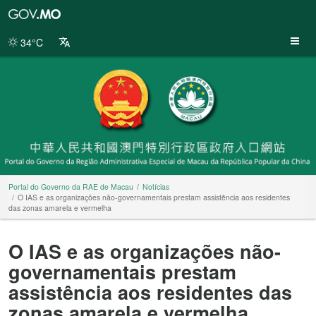
Portal
do
Governo
34°C
da
RAE
de
Macau
Portal do Governo da RAE de Macau
Notícias
O IAS e as organizações não-governamentais prestam assistência aos residentes
das zonas amarela e vermelha
O IAS e as organizações não-
governamentais prestam
assistência aos residentes das
zonas amarela e vermelha