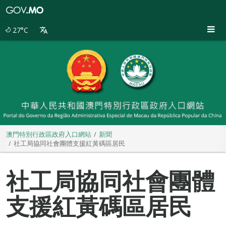
澳
門
特
27°C
別
行
政
區
政
府
入
口
網
站
澳門特別行政區政府入口網站
新聞
社工局協同社會團體支援紅黃碼區居民
社工局協同社會團體
支援紅黃碼區居民