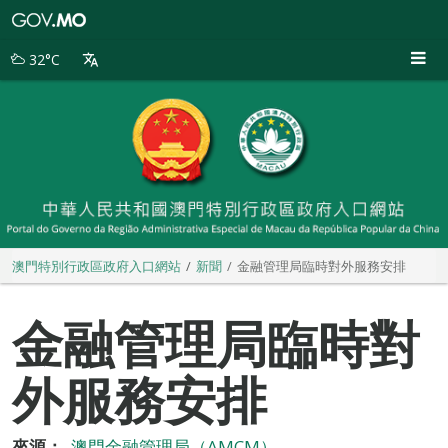
澳
門
特
32°C
別
行
政
區
政
府
入
口
網
站
澳門特別行政區政府入口網站
新聞
金融管理局臨時對外服務安排
金融管理局臨時對
外服務安排
來源：
澳門金融管理局（AMCM）