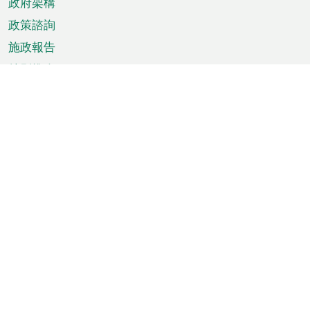
政府架構
政策諮詢
施政報告
特別推介
澳門資訊
天氣
交通
公眾假期
文娛康體
城市資訊
澳門便覽
統計數字
公佈告示