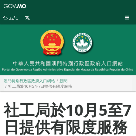
澳
門
特
32°C
別
行
政
區
政
府
入
口
網
站
澳門特別行政區政府入口網站
新聞
社工局於10月5至7日提供有限度服務
社工局於10月5至7
日提供有限度服務