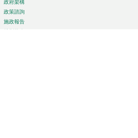
政府架構
政策諮詢
施政報告
特別推介
澳門資訊
天氣
交通
公眾假期
文娛康體
城市資訊
澳門便覽
統計數字
公佈告示