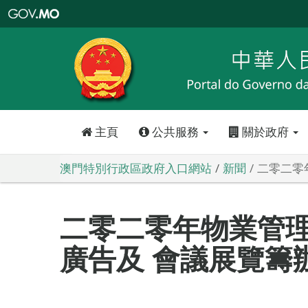
澳
門
特
別
行
政
區
政
府
入
口
網
站
主頁
公共服務
關於政府
澳門特別行政區政府入口網站
新聞
二零二零
二零二零年物業管
廣告及 會議展覽籌