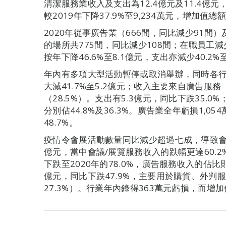
清潔服務業收入及支出為12.4億元及11.4億元，
較2019年下降37.9%至9,234萬元，增加值總額
2020年從事廣告業（666間，同比減少91間
的場所共775間，同比減少108間；在職員工減少
按年下降46.6%至8.1億元，支出亦減少40.2%
年內有多項大型活動暫停或取消舉辦，同時各
大減41.7%至5.2億元；收入主要來自廣告服務
（28.5%）。支出有5.3億元，同比下跌35.
分別佔44.8%及36.3%。廣告業全年虧損1,0
48.7%。
疫情令會展活動數量同比減少超過七成，導致會議
億元，當中會議/展覽服務收入的跌幅更達60.2%
下跌至2020年的78.0%，廣告服務收入的佔比則
億元，同比下跌47.9%，主要用於購貨、外判服
27.3%）。行業年內錄得363萬元虧損，而增加值