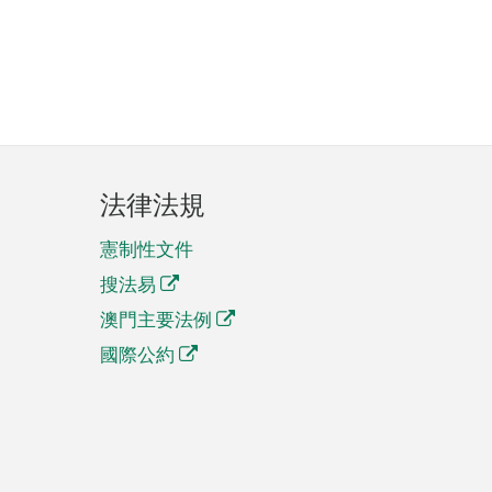
法律法規
憲制性文件
搜法易
澳門主要法例
國際公約