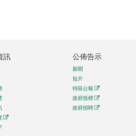
資訊
公佈告示
新聞
短片
期
特區公報
體
政府投標
訊
政府招聘
覽
字