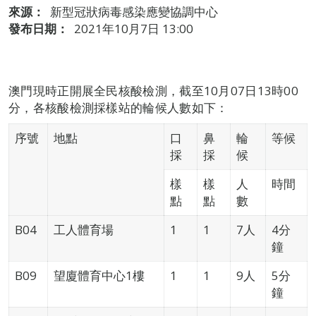
來源：
新型冠狀病毒感染應變協調中心
發布日期：
2021年10月7日 13:00
澳門現時正開展全民核酸檢測，截至10月07日13時00
分，各核酸檢測採樣站的輪候人數如下：
序號
地點
口
鼻
輪
等候
採
採
候
樣
樣
人
時間
點
點
數
B04
工人體育場
1
1
7人
4分
鐘
B09
望廈體育中心1樓
1
1
9人
5分
鐘