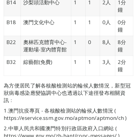
B14
沙梨頭活動中心
1
1
2人
1分
鐘
B18
澳門文化中心
1
1
0人
0分
鐘
B22
奧林匹克體育中心-
1
0
8人
8分
運動場-室內體育館
鐘
B32
綜藝館(免費)
1
1
3人
2分
鐘
為方便居民了解各核酸檢測站的輪候人數情況，新型冠
狀病毒感染應變協調中心也透過以下途徑發布相關資
訊﹕
1.澳門抗疫專頁 - 各核酸檢測站的輪候人數情況 (
https://eservice.ssm.gov.mo/aptmon/aptmon/ch )
2.中華人民共和國澳門特別行政區政府入口網站 (
https://www.gov.mo/zh-hant/copc-messages/ )