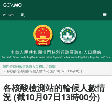
澳
門
特
34°C
別
行
政
區
政
府
入
口
網
站
澳門特別行政區政府入口網站
新聞
各核酸檢測站的輪候人數情況 (截10月07日13時00分)
各核酸檢測站的輪候人數情
況 (截10月07日13時00分)