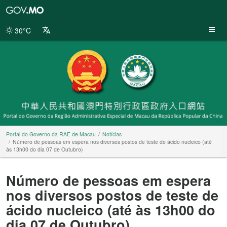
Portal
do
Governo
30°C
da
RAE
de
Macau
Portal do Governo da RAE de Macau
Notícias
Número de pessoas em espera nos diversos postos de teste de ácido nucleico (até
às 13h00 do dia 07 de Outubro)
Número de pessoas em espera
nos diversos postos de teste de
ácido nucleico (até às 13h00 do
dia 07 de Outubro)