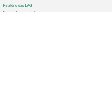
Relatório das LAG
Promoções especiais
Sobre a RAEM
Tempo
Transporte
Feriados
Cultura e lazer
Informação de Macau
Ficheiro sobre Macau
Estatísticas
Anúncios
Notícias
Vídeos