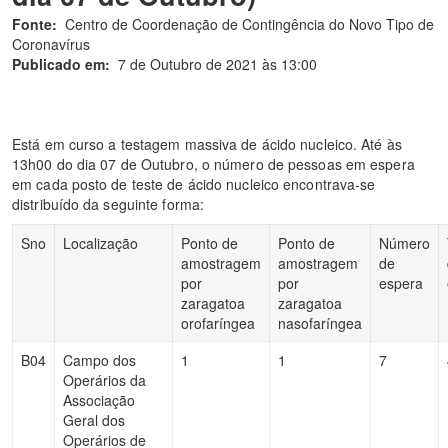
Fonte:
Centro de Coordenação de Contingência do Novo Tipo de
Coronavírus
Publicado em:
7 de Outubro de 2021 às 13:00
Está em curso a testagem massiva de ácido nucleico. Até às
13h00 do dia 07 de Outubro, o número de pessoas em espera
em cada posto de teste de ácido nucleico encontrava-se
distribuído da seguinte forma:
Sno
Localização
Ponto de
Ponto de
Número
amostragem
amostragem
de
por
por
espera
zaragatoa
zaragatoa
orofaríngea
nasofaríngea
B04
Campo dos
1
1
7
Operários da
Associação
Geral dos
Operários de