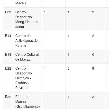
Macau
B09
Centro
1
1
9
Desportivo
Mong-Há - 1.o
andar
B14
Centro de
1
1
2
Actividades do
Patane
B18
Centro Cultural
1
1
0
de Macau
B22
Centro
1
0
8
Desportivo
Olímpico -
Estádio -
Pavilhão
B32
Fórum de
1
1
3
Macau
(Gratuitamente)