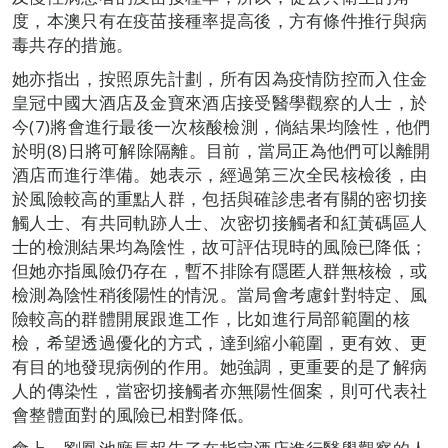
度，本澳只有在疫苗接種率提高後，方有條件推行與病
毒共存的措施。
她亦指出，按照原先計劃，所有因為疫情防控而入住金
皇冠中國大酒店及金寶來酒店接受醫學觀察的人士，於
今(7)將會進行最後一次核酸檢測，倘結果均陰性，他們
於明(8)日將可解除隔離。目前，當局正為他們可以離開
酒店而進行準備。她表示，經過第三次全民核檢後，由
於風險較高的重點人群，包括與確診患者有關的密切接
觸人士、有共同軌跡人士、次密切接觸者和紅黃碼區人
士的檢測結果均為陰性，故可評估現時的風險已降低；
但她亦指風險仍存在，暫不排除有隱匿人群無核檢，或
檢測為陰性稍後陽性的情況。當局會考慮針對特定、風
險較高的群體開展跟進工作，比如進行局部範圍的核
檢，希望透過優化的方式，達到縮小範圍，更有效、更
有目的地發現病例的作用。她強調，更重要的是了解病
人的傳染性，當密切接觸者亦無陽性個案，則可代表社
會整體面對的風險已相對降低。