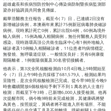
超雄處長和疾病預防控制中心傳染病防制暨疾病監測部
梁亦好協調員共同會見傳媒。
戴華浩醫務主任報告，截至今( 7）日，已連續2日沒有
新增確診病例，本澳兩年來累計75例新冠病毒肺炎確診
病例。現時累計死亡0例，累計出院64例，60例為境外
輸入病例，15例為輸入相關病例，無任何醫務人員受到
感染。現時路環高頂公共衛生臨床中心有1例外地輸入
確診者及10例輸入相關確診者，11位患者均病情穩定、
無發燒、無呼吸道症狀，一般情況良好；另有6例康復
期隔離者，1例復陽個案及30名密切接觸者。
他表示，第3次全民核酸檢測由10月4日晚上9時開始至
今（7）日上午9時合共採樣了681,579人，檢測結果均
呈陰性，是次全民核酸檢測已完成。從今早9時至今晚9
時會繼續開放6個核檢站予剩下不到１萬名的人士進行
檢測；而截至下午3時，已新增6,000人接受檢測。他再
次提醒市民，倘今晚9時前未完成檢測，其健康碼將變
為黃色，按照規定，黃碼者將不能進入所有場所、不能
乘搭任何公共交通工具及不能離境，呼籲相關人士儘快