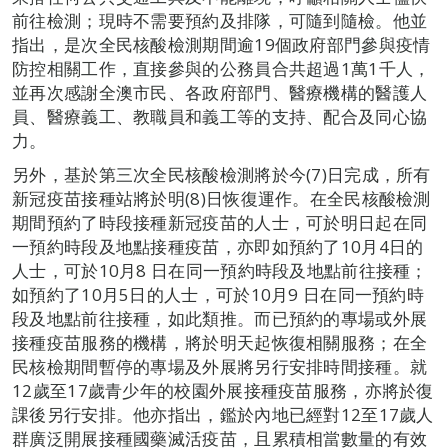
前往檢測；現時不需要預約及排隊，可隨到隨檢。他並
指出，是次全民核酸檢測期間逾19個政府部門參與疫情
防控相關工作，直接參與的公務員合共超過1萬1千人，
並再次感謝全澳市民、各政府部門、醫療機構的醫護人
員、醫療義工、教職員和義工等的支持、配合及同心協
力。
另外，基於第三次全民核酸檢測將於今(7)日完成，所有
新冠疫苗接種站將於明(8)日恢復運作。在全民核酸檢測
期間預約了時段接種新冠疫苗的人士，可於明日起在同
一預約時段及地點接種疫苗，亦即如預約了10月4日的
人士，可於10月8 日在同一預約時段及地點前往接種；
如預約了10月5日的人士，可於10月9 日在同一預約時
段及地點前往接種，如此類推。而已預約的專場或外展
接種疫苗服務的機構，將於明天起恢復相關服務；在全
民核檢期間暫停的專場及外展將另行安排時間接種。就
12歲至17歲青少年的校園外展接種疫苗服務，亦將於復
課後另行安排。他亦指出，鑑於內地已經對12至17歲人
群廣泛開展接種國藥滅活疫苗，且累積相當數量的有效