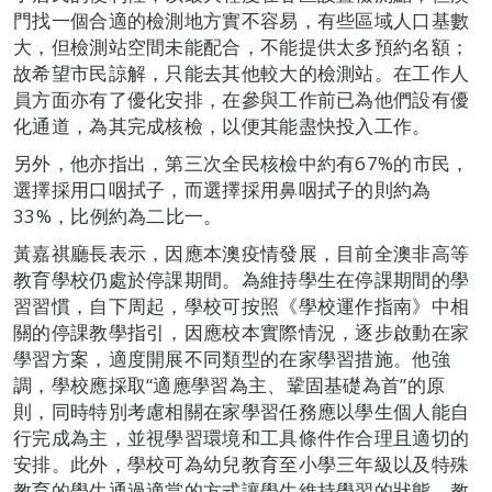
門找一個合適的檢測地方實不容易，有些區域人口基數
大，但檢測站空間未能配合，不能提供太多預約名額；
故希望市民諒解，只能去其他較大的檢測站。在工作人
員方面亦有了優化安排，在參與工作前已為他們設有優
化通道，為其完成核檢，以便其能盡快投入工作。
另外，他亦指出，第三次全民核檢中約有67%的市民，
選擇採用口咽拭子，而選擇採用鼻咽拭子的則約為
33%，比例約為二比一。
黃嘉祺廳長表示，因應本澳疫情發展，目前全澳非高等
教育學校仍處於停課期間。為維持學生在停課期間的學
習習慣，自下周起，學校可按照《學校運作指南》中相
關的停課教學指引，因應校本實際情況，逐步啟動在家
學習方案，適度開展不同類型的在家學習措施。他強
調，學校應採取“適應學習為主、鞏固基礎為首”的原
則，同時特別考慮相關在家學習任務應以學生個人能自
行完成為主，並視學習環境和工具條件作合理且適切的
安排。此外，學校可為幼兒教育至小學三年級以及特殊
教育的學生通過適當的方式讓學生維持學習的狀態。教