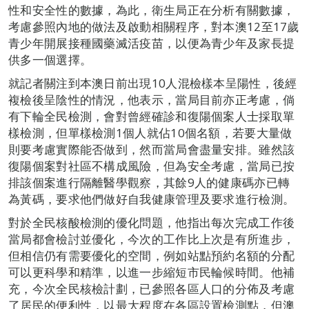
性和安全性的數據，為此，衛生局正在分析有關數據，
考慮參照內地的做法及啟動相關程序，對本澳12至17歲
青少年開展接種國藥滅活疫苗，以便為青少年及家長提
供多一個選擇。
就記者關注到本澳日前出現10人混檢樣本呈陽性，後經
複檢後呈陰性的情況，他表示，當局目前亦正考慮，倘
有下輪全民檢測，會對曾經確診和復陽個案人士採取單
樣檢測，但單樣檢測1個人就佔10個名額，若要大量做
則要考慮實際能否做到，然而當局會盡量安排。雖然該
復陽個案對社區不構成風險，但為安全考慮，當局已按
排該個案進行隔離醫學觀察，其餘9人的健康碼亦已轉
為黃碼，要求他們做好自我健康管理及要求進行檢測。
對於全民核酸檢測的優化問題，他指出每次完成工作後
當局都會檢討並優化，今次的工作比上次是有所進步，
但相信仍有需要優化的空間，例如站點預約名額的分配
可以更科學和精準，以進一步縮短市民輪候時間。他補
充，今次全民核檢計劃，已參照各區人口的分佈及考慮
了居民的便利性，以最大程度在各區設置檢測點，但澳