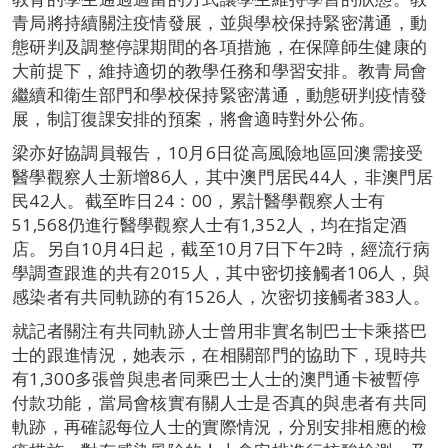
青局將持續關注疫情發展，並與學校保持緊密溝通，動
態研判及調整停課期間的各項措施，在保障師生健康的
大前提下，維持適切的教學任務和學習安排。教青局會
繼續和衛生部門和學校保持緊密溝通，動態研判疫情發
展，制訂復課安排的預案，將會適時對外公佈。
梁亦好協調員報告，10月6日從高風險地區回澳需接受
醫學觀察人士新增86人，其中澳門居民44人，非澳門居
民42人。截至昨日24：00，累計醫學觀察人士有
51,568仍進行醫學觀察人士有1,352人，均在指定酒
店。另自10月4日起，截至10月7日下午2時，經流行病
學調查跟進的共有2015人，其中密切接觸者106人，與
感染者有共同軌跡的有1526人，次密切接觸者383人。
就記者關注有共同軌跡人士曾用非實名制巴士卡乘搭巴
士的跟進情況，她表示，在相關部門的協助下，現時共
有1,300多張曾與患者同乘巴士人士的澳門通卡被暫停
付款功能，當局會核實有關人士是否真的與患者有共同
軌跡，再確認每位人士的實際情況，分別安排相應的檢