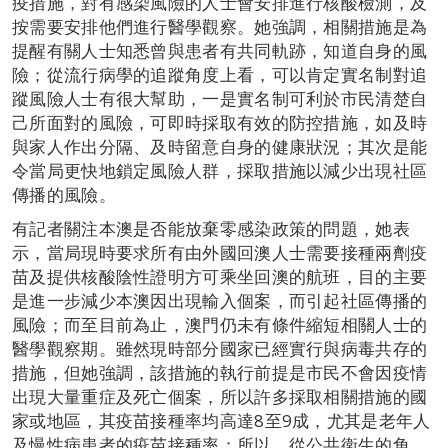
疫措施，對有感染風險的人士會安排進行核酸檢測，及
按需要安排他們進行醫學觀察。她強調，相關措施是為
提醒有關人士知悉曾與患者有共同軌跡，知道自身的風
險；從流行病學的追蹤角度上看，可以肯定實名制對追
蹤風險人士有很大幫助，一是實名制可利於市民清楚自
己所面對的風險，可即時採取有效的防控措施，如及時
與家人作出分隔、及時留意自身的健康狀況；其次是能
令當局更快地鎖定風險人群，採取措施以減少出現社區
傳播的風險。
有記者關注本澳是否能放棄零感染政策的問題，她表
示，當局現時要求所有由外國回澳人士需要接種兩劑疫
苗及提供核酸陰性證明方可乘坐回澳的航班，目的主要
是進一步減少本澳因出現輸入個案，而引起社區傳播的
風險；而至目前為止，澳門仍未有條件縮短相關人士的
醫學觀察期。雖然現時部分國家已經實行與病毒共存的
措施，但她強調，該措施的執行前提是市民不會因疫情
出現大量重症及死亡個案，所以許多採取相關措施的國
家或地區，其疫苗接種率均高達8至9成，尤其是老年人
及慢性病患者的疫苗接種率；所以，從公共衛生的角