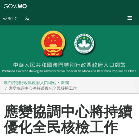
澳
門
特
30°C
別
行
政
區
政
府
入
口
網
站
澳門特別行政區政府入口網站
新聞
應變協調中心將持續優化全民核檢工作
應變協調中心將持續
優化全民核檢工作