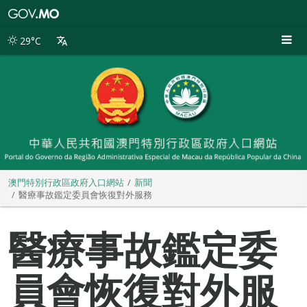
澳
門
特
29°C
別
行
政
區
政
府
入
口
網
站
澳門特別行政區政府入口網站
新聞
醫療事故鑑定委員會恢復對外服務
醫療事故鑑定委
員會恢復對外服