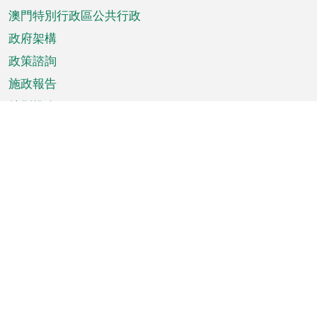
澳門特別行政區公共行政
政府架構
政策諮詢
施政報告
特別推介
澳門資訊
天氣
交通
公眾假期
文娛康體
城市資訊
澳門便覽
統計數字