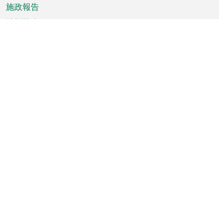
施政報告
特別推介
澳門資訊
天氣
交通
公眾假期
文娛康體
城市資訊
澳門便覽
統計數字
公佈告示
新聞