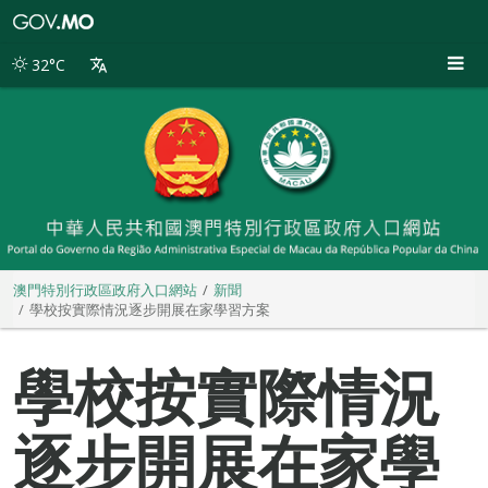
澳
門
特
32°C
別
行
政
區
政
府
入
口
網
站
澳門特別行政區政府入口網站
新聞
學校按實際情況逐步開展在家學習方案
學校按實際情況
逐步開展在家學