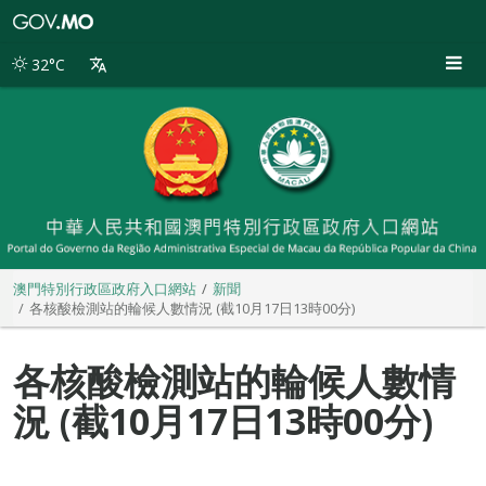
澳
門
特
32°C
別
行
政
區
政
府
入
口
網
站
澳門特別行政區政府入口網站
新聞
各核酸檢測站的輪候人數情況 (截10月17日13時00分)
各核酸檢測站的輪候人數情
況 (截10月17日13時00分)