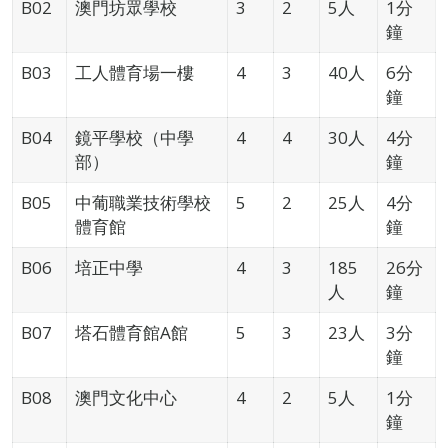
B02
澳門坊眾學校
3
2
5人
1分
鐘
B03
工人體育場一樓
4
3
40人
6分
鐘
B04
鏡平學校（中學
4
4
30人
4分
部）
鐘
B05
中葡職業技術學校
5
2
25人
4分
體育館
鐘
B06
培正中學
4
3
185
26分
人
鐘
B07
塔石體育館A館
5
3
23人
3分
鐘
B08
澳門文化中心
4
2
5人
1分
鐘