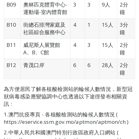
B09
奧林匹克體育中心-
3
3
9人
2分
運動場-室內體育館
鐘
B10
街總石排灣家庭及
4
1
15人
3分
社區綜合服務中心
鐘
B11
威尼斯人展覽館
4
3
15人
2分
A、B、C館
鐘
B12
青茂口岸
6
6
28人
2分
鐘
為方便居民了解各核酸檢測站的輪候人數情況，新型冠
狀病毒感染應變協調中心也透過以下途徑發布相關資
訊﹕
1.澳門抗疫專頁 - 各核酸檢測站的輪候人數情況 (
https://eservice.ssm.gov.mo/aptmon/aptmon/ch )
2.中華人民共和國澳門特別行政區政府入口網站 (