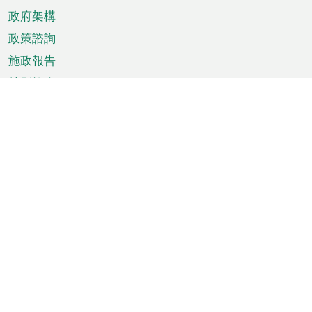
政府架構
政策諮詢
施政報告
特別推介
澳門資訊
天氣
交通
公眾假期
文娛康體
城市資訊
澳門便覽
統計數字