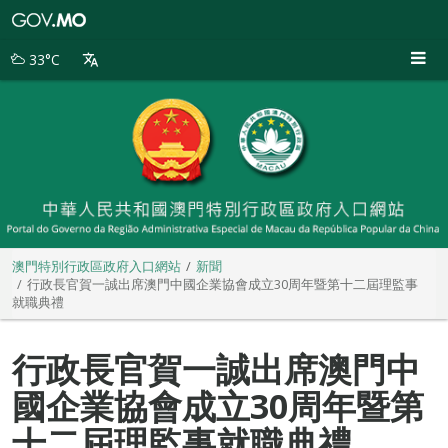
澳
門
特
33°C
別
行
政
區
政
府
入
口
網
站
澳門特別行政區政府入口網站
新聞
行政長官賀一誠出席澳門中國企業協會成立30周年暨第十二屆理監事
就職典禮
行政長官賀一誠出席澳門中
國企業協會成立30周年暨第
十二屆理監事就職典禮