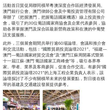
活動首日貿促局聯同橫琴粵澳深度合作區經濟發展局、
澳門銀行公會、澳門律師公會及中葡投資管理有限公司
舉辦了《把握澳門，把握葡語國家機遇》線上投資推介
會，吸引了約30位葡語國家商協會及企業代表參與，協
助各界掌握澳門及深合區最新營商政策和在澳的中葡雙
語支援服務。
此外，三個展會期間共舉行逾60場論壇、會議和推介會
和交流活動，包括：“國際貿易投資論壇2021”、“福建—
澳門—葡語國家經貿交流會”及“澳門江蘇周開幕式暨第
十一屆江蘇-澳門˙葡語國家工商峰會”等，吸引各界專
家、學者、業界及客商參與，促進合作交流。有參與“國
際貿易投資論壇2021”的上海工程企業負責人表示，該
論壇探討了不少有關橫琴未來的發展要點，對日後在橫
琴的基建及交通建設發展提供參考。