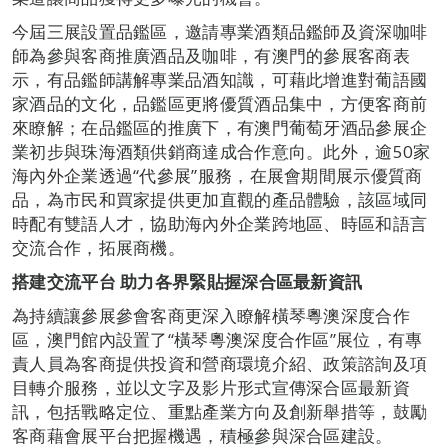
今屆三展設置品鑑區，邀請專業酒類品鑑師及資深咖啡
師為參與客商推廣酒品及咖啡，有澳門的參展客商表
示，有品鑑師講解專業品酒知識，可藉此增進對葡語國
家酒品的文化，品鑑區更將優質酒品集中，方便客商前
來瞭解；在品鑑區的推廣下，有澳門葡萄牙酒品參展企
業初步與珠海酒類供銷商達成合作意向。此外，逾50家
海內外企業透過“代參展”服務，在展會期間展示優質商
品，為市民和買家提供更加直觀的產品體驗，該區域同
時配有雙語人才，協助海內外企業跨地區、時區和語言
交流合作，拓展商機。
搭建交流平台 助力各界緊
貼握深合區最新資訊
為持續讓參展參會客商更深入瞭解橫琴粵澳深度合作
區，澳門館內設置了“橫琴粵澳深度合作區”展位，有專
責人員為客商提供投資和營商環境介紹、政策諮詢及項
目轉介服務，並以文字及影片形式宣傳深合區最新資
訊，包括戰略定位、重點產業方向及創新舉措等，鼓勵
客商藉會展平台把握機遇，積極參與深合區建設。