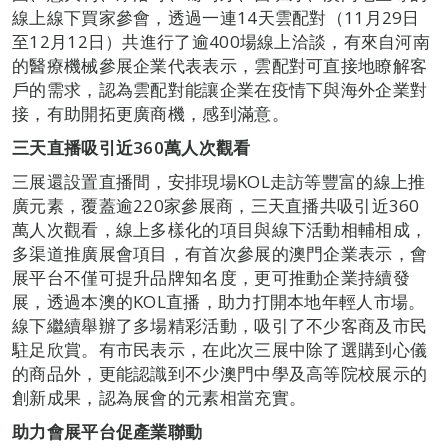
線上線下買家參會，透過一連14天雲配對（11月29日
至12月12日）共進行了逾400場線上洽談，有來自河南
的醫療機械參展企業代表表示，雲配對可直接地瞭解客
戶的需求，認為雲配對能讓企業在疫情下與海外企業對
接，有助開拓更廣商機，感到滿意。
三天直播
吸引近360萬人次觀看
三展還設置直播間，安排現場KOL走訪等豐富的線上推
廣元素，覆蓋逾220家參展商，三天直播共吸引近360
萬人次觀看，線上多樣化的項目與線下活動相輔相成，
多渠道推廣展會項目，有首次參展的澳門企業表示，會
展平台不僅可提升品牌知名度，更可推動企業持續發
展，透過本澳的KOL直播，助力打開本地年輕人市場。
線下繼續舉辦了多場精彩活動，吸引了不少客商及市民
駐足欣賞。有市民表示，在此次三展中除了選購到心儀
的商品外，更能認識到不少澳門中學及高等院校展示的
創新成果，認為展會的元素相當充實。
助力會展平台促產業聯動