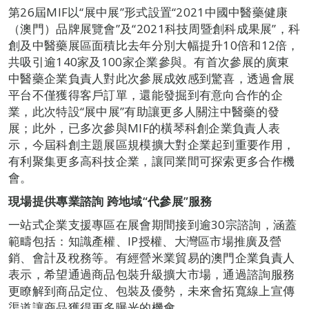
第26屆MIF以“展中展”形式設置“2021中國中醫藥健康
（澳門）品牌展覽會”及“2021科技周暨創科成果展”，科
創及中醫藥展區面積比去年分別大幅提升10倍和12倍，
共吸引逾140家及100家企業參與。有首次參展的廣東
中醫藥企業負責人對此次參展成效感到驚喜，透過會展
平台不僅獲得客戶訂單，還能發掘到有意向合作的企
業，此次特設“展中展”有助讓更多人關注中醫藥的發
展；此外，已多次參與MIF的橫琴科創企業負責人表
示，今屆科創主題展區規模擴大對企業起到重要作用，
有利聚集更多高科技企業，讓同業間可探索更多合作機
會。
現場提供專業諮詢 跨地域“代參展”服務
一站式企業支援專區在展會期間接到逾30宗諮詢，涵蓋
範疇包括：知識產權、IP授權、大灣區市場推廣及營
銷、會計及稅務等。有經營米業貿易的澳門企業負責人
表示，希望通過商品包裝升級擴大市場，通過諮詢服務
更瞭解到商品定位、包裝及優勢，未來會拓寬線上宣傳
渠道讓商品獲得更多曝光的機會。