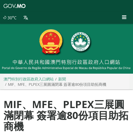
澳
門
特
30°C
別
行
政
區
政
府
入
口
網
站
澳門特別行政區政府入口網站
新聞
MIF、MFE、PLPEX三展圓滿閉幕 簽署逾80份項目助拓商機
MIF、MFE、PLPEX三展圓
滿閉幕 簽署逾80份項目助拓
商機