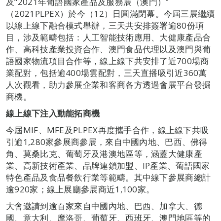
及“2021年葡語國家產品及服務展（澳門）”
（2021PLPEX）於今（12）日圓滿閉幕。今屆三展繼續
以線上線下融合模式舉辦，三天共安排簽署逾80份項
目，涉及範疇包括：人工智能技術應用、大健康產品合
作、高科技產業投資合作、澳門食品代理以及澳門與葡
語國家物流項目合作等，線上線下共安排了近700場商
業配對，包括逾400場雲配對，三天直播吸引近360萬
人次觀看，助力參展企業和客商各方透過會展平台發掘
商機。
線上線下注入動能拓商機
今屆MIF、MFE及PLPEX再度攜手合作，線上線下共吸
引逾1,280家參展商參展，來自中國內地、巴西、佛得
角、莫桑比克、葡萄牙及港澳地區等，涵蓋大健康產
業、高新技術產業、品牌連鎖加盟、IP產業、葡語國家
特色產品及食品餐飲行業等範疇。其中線下參展商總計
逾920家；線上展廳參展商近1,100家。
大會邀請到逾百家來自中國內地、巴西、加拿大、德
國、意大利、摩洛哥、葡萄牙、西班牙、澳門地區等的