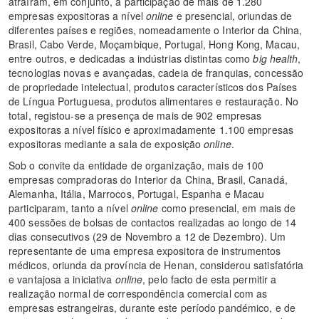
atraíram, em conjunto, a participação de mais de 1.280
empresas expositoras a nível
online
e presencial, oriundas de
diferentes países e regiões, nomeadamente o Interior da China,
Brasil, Cabo Verde, Moçambique, Portugal, Hong Kong, Macau,
entre outros, e dedicadas a indústrias distintas como
big health
,
tecnologias novas e avançadas, cadeia de franquias, concessão
de propriedade intelectual, produtos característicos dos Países
de Língua Portuguesa, produtos alimentares e restauração. No
total, registou-se a presença de mais de 902 empresas
expositoras a nível físico e aproximadamente 1.100 empresas
expositoras mediante a sala de exposição
online
.
Sob o convite da entidade de organização, mais de 100
empresas compradoras do Interior da China, Brasil, Canadá,
Alemanha, Itália, Marrocos, Portugal, Espanha e Macau
participaram, tanto a nível
online
como presencial, em mais de
400 sessões de bolsas de contactos realizadas ao longo de 14
dias consecutivos (29 de Novembro a 12 de Dezembro). Um
representante de uma empresa expositora de instrumentos
médicos, oriunda da província de Henan, considerou satisfatória
e vantajosa a iniciativa
online
, pelo facto de esta permitir a
realização normal de correspondência comercial com as
empresas estrangeiras, durante este período pandémico, e de