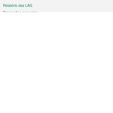
Relatório das LAG
Promoções especiais
Sobre a RAEM
Tempo
Transporte
Feriados
Cultura e lazer
Informação de Macau
Ficheiro sobre Macau
Estatísticas
Anúncios
Notícias
Vídeos