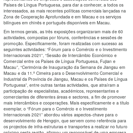
Países de Língua Portuguesa, para dar a conhecer, a todos os
interessados, as mais recentes políticas comerciais lançadas na
Zona de Cooperação Aprofundada e em Macau e os serviços
bilíngues em chinês e português disponíveis em Macau.
Em termos gerais, as três exposições organizaram mais de 60
actividades, compostas por fóruns, conferências e sessões de
promoção. Especificamente, foram realizadas com sucesso as
seguintes actividades: “Fórum para o Comércio e o Investimento
Internacionais 2021”, “Sessão de Intercâmbio Económico e
Comercial entre os Países de Língua Portuguesa, Fujian e
Macau”, “Cerimónia de Inauguração da Semana de Jiangsu em
Macau e da 11.ª Cimeira para o Desenvolvimento Comercial e
Industrial da Província de Jiangsu, Macau e os Países de Língua
Portuguesa”, entre outras tantas actividades, que atraíram a
participação de especialistas, académicos, representantes e
comerciantes de diferentes áreas e sectores, a fim de promover
mais intercâmbios e cooperações. Mais especificamente e a título
exemplar, o “Fórum para o Comércio e o Investimento
Internacionais 2021” abordou vários aspectos-chave para o
desenvolvimento de Hengqin, que servem como referência para
os projectos de infra-estruturas e transportes a realizar no futuro
próximo nesta região, afirmou um responsável de uma empresa