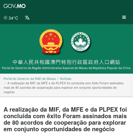
Portal
do
Governo
34°C
da
RAE
de
Macau
Portal do Governo da RAE de Macau
Notícias
A realização da MIF, da MFE e da PLPEX foi concluída com êxito Foram assinados
mais de 80 acordos de cooperação para explorar em conjunto oportunidades de
negócio
A realização da MIF, da MFE e da PLPEX foi
concluída com êxito Foram assinados mais
de 80 acordos de cooperação para explorar
em conjunto oportunidades de negócio