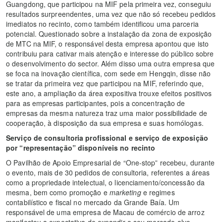
Guangdong, que participou na MIF pela primeira vez, conseguiu
resultados surpreendentes, uma vez que não só recebeu pedidos
imediatos no recinto, como também identificou uma parceria
potencial. Questionado sobre a instalação da zona de exposição
de MTC na MIF, o responsável desta empresa apontou que isto
contribuiu para cativar mais atenção e interesse do público sobre
o desenvolvimento do sector. Além disso uma outra empresa que
se foca na inovação científica, com sede em Hengqin, disse não
se tratar da primeira vez que participou na MIF, referindo que,
este ano, a ampliação da área expositiva trouxe efeitos positivos
para as empresas participantes, pois a concentração de
empresas da mesma natureza traz uma maior possibilidade de
cooperação, à disposição da sua empresa e suas homólogas.
Serviço de consultoria profissional e serviço de exposição
por “representação” disponíveis no recinto
O Pavilhão de Apoio Empresarial de “One-stop” recebeu, durante
o evento, mais de 30 pedidos de consultoria, referentes a áreas
como a propriedade intelectual, o licenciamento/concessão da
mesma, bem como promoção e
marketing
e regimes
contabilístico e fiscal no mercado da Grande Baía. Um
responsável de uma empresa de Macau de comércio de arroz
manifestou a expectativa de expandir o seu mercado-alvo,