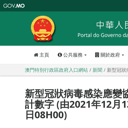
澳
門
特
別
行
政
區
政
府
入
口
網
站
主頁
公共服務
關於政府
澳門特別行政區政府入口網站
新聞
新型冠狀病
新型冠狀病毒感染應變
計數字 (由2021年12月1
日08H00)