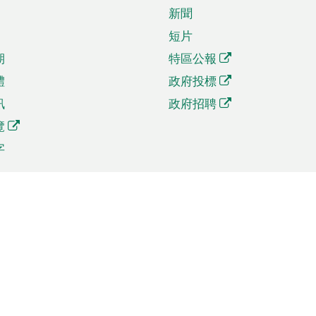
新聞
短片
期
特區公報
體
政府投標
訊
政府招聘
覽
字
及貿易
相關連結
資
手機應用程式目錄
貿會展
社交媒體目錄
商機和服務
專題網站目錄
訊
RSS訂閱目錄