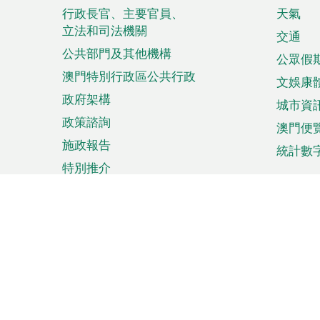
菜
行政長官、主要官員、
天氣
立法和司法機關
單
交通
公共部門及其他機構
公眾假
澳門特別行政區公共行政
文娛康
政府架構
城市資
政策諮詢
澳門便
施政報告
統計數
特別推介
來澳旅遊
商務
計劃行程
貿易投
觀光
澳門經
娛樂消閒
中小企
購物
市場資