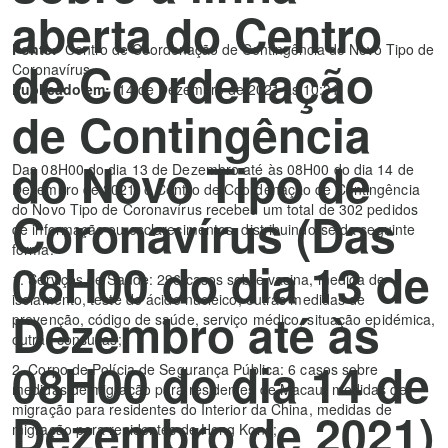
aberta do Centro
Fonte:
Centro de Coordenação de Contingência do Novo Tipo de
de Coordenação
Coronavírus
Publicado em:
14 de Dezembro de 2021 às 10:31
de Contingência
do Novo Tipo de
Das 08H00 do dia 13 de Dezembro até às 08H00 do dia 14 de
Dezembro de 2021, o Centro de Coordenação de Contingência
do Novo Tipo de Coronavírus recebeu um total de 302 pedidos
Coronavírus (Das
de informação ou esclarecimentos, distribuindo-se da seguinte
forma:
08H00 do dia 13 de
1. Serviços de Saúde: 296 casos sobre vacina, medida de
isolamento, teste de ácido nucleico, outras medidas de
Dezembro até às
prevenção, código de saúde, serviço médico, situação epidémica,
outras consultas;
08H00 do dia 14 de
2. Corpo de Polícia de Segurança Pública: 6 casos sobre
medidas de migração para residentes de Macau, medidas de
migração para residentes do Interior da China, medidas de
Dezembro de 2021)
migração para residentes de Hong Kong;