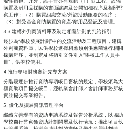
般性措拖。此外，該手冊亦有規範（1）對工程、設備
購置及耐用品採購的書面諮詢及公開招標程序及相關監
察工作；（2）購買組織交流/外訪活動服務的程序；
（3）對受基金資助購置的資產/耐用品登記及管理。
3.3 建構外判商資料庫及制定相關計劃的判給指引
逐步為“學校發展計劃”中的交流活動及工程項目，建構
外判商資料庫，以供學校選擇相應類別供應商進行相關
採購程序，並制定及將指引文件引入“學校工作人員手
冊”，供學校使用。
4.推行專項財務審計先導方案
分階段逐步推行資助專項帳目審核的規定，學校須為大
額資助項目提交帳目，經執業會計師／會計師事務所核
實並提交專業報告。
5. 優化及擴展資訊管理平台
繼續完善現有的資助申請系統及報告分析系統，以協助
學校自行監察獲資助計劃開展及執行情況；推出項目執
行管理系統，檢測資助計劃的導師及學生參與計劃情