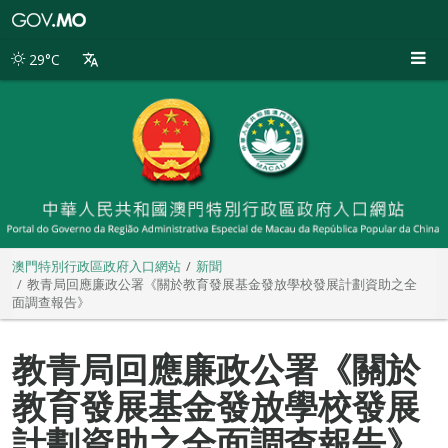
澳
門
特
29°C
別
行
政
區
政
府
入
口
網
站
澳門特別行政區政府入口網站
新聞
教青局回應廉政公署《關於教育發展基金發放學校發展計劃資助之全
面調查報告》
教青局回應廉政公署《關於
教育發展基金發放學校發展
計劃資助之全面調查報告》