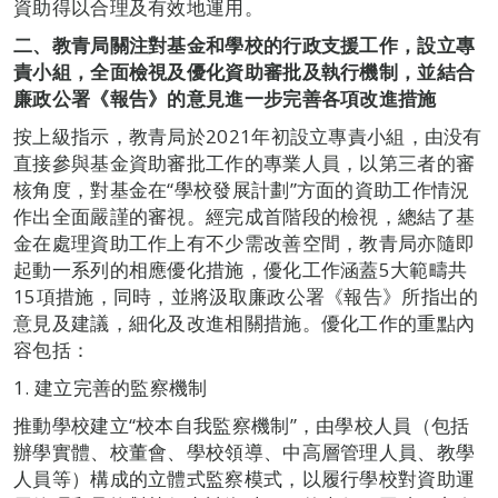
資助得以合理及有效地運用。
二、
教青局關注對基金和學校的行政支援工作，設立專
責小組，全面檢視及優化資助審批及執行機制，並結合
廉政公署《報告》的意見進一步完善各項改進措施
按上級指示，教青局於2021年初設立專責小組，由没有
直接參與基金資助審批工作的專業人員，以第三者的審
核角度，對基金在“學校發展計劃”方面的資助工作情況
作出全面嚴謹的審視。經完成首階段的檢視，總結了基
金在處理資助工作上有不少需改善空間，教青局亦隨即
起動一系列的相應優化措施，優化工作涵蓋5大範疇共
15項措施，同時，並將汲取廉政公署《報告》所指出的
意見及建議，細化及改進相關措施。優化工作的重點內
容包括：
1. 建立完善的監察機制
推動學校建立“校本自我監察機制”，由學校人員（包括
辦學實體、校董會、學校領導、中高層管理人員、教學
人員等）構成的立體式監察模式，以履行學校對資助運