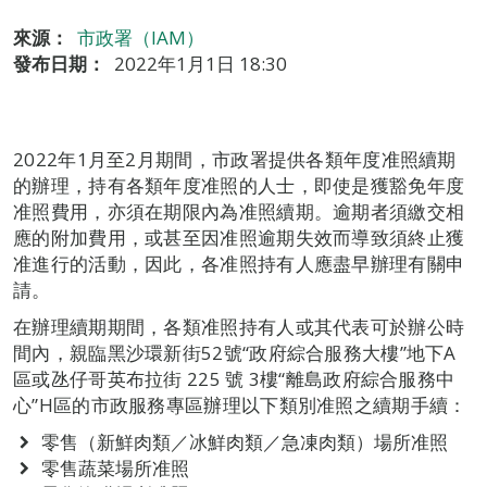
來源：
市政署（IAM）
發布日期：
2022年1月1日 18:30
2022年1月至2月期間，市政署提供各類年度准照續期
的辦理，持有各類年度准照的人士，即使是獲豁免年度
准照費用，亦須在期限內為准照續期。逾期者須繳交相
應的附加費用，或甚至因准照逾期失效而導致須終止獲
准進行的活動，因此，各准照持有人應盡早辦理有關申
請。
在辦理續期期間，各類准照持有人或其代表可於辦公時
間內，親臨黑沙環新街52號“政府綜合服務大樓”地下A
區或氹仔哥英布拉街 225 號 3樓“離島政府綜合服務中
心”H區的市政服務專區辦理以下類別准照之續期手續：
零售（新鮮肉類／冰鮮肉類／急凍肉類）場所准照
零售蔬菜場所准照