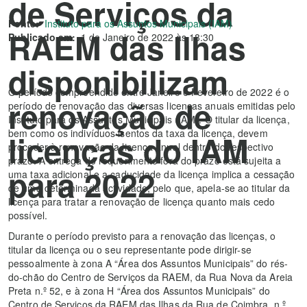
de Serviços da
Fonte:
Instituto para os Assuntos Municipais (IAM)
RAEM das Ilhas
Publicado em:
1 de Janeiro de 2022 às 18:30
disponibilizam
O período compreendido entre Janeiro e Fevereiro de 2022 é o
renovação de
período de renovação das diversas licenças anuais emitidas pelo
Instituto para os Assuntos Municipais (IAM). O titular da licença,
bem como os indivíduos isentos da taxa da licença, devem
licenças do IAM
proceder à renovação da licença anual dentro do respectivo
prazo. A entrega do requerimento fora do prazo está sujeita a
para 2022
uma taxa adicional e a caducidade da licença implica a cessação
de uma determinada actividade, pelo que, apela-se ao titular da
licença para tratar a renovação de licença quanto mais cedo
possível.
Durante o período previsto para a renovação das licenças, o
titular da licença ou o seu representante pode dirigir-se
pessoalmente à zona A “Área dos Assuntos Municipais” do rés-
do-chão do Centro de Serviços da RAEM, da Rua Nova da Areia
Preta n.º 52, e à zona H “Área dos Assuntos Municipais” do
Centro de Serviços da RAEM das Ilhas da Rua de Coimbra, n.º