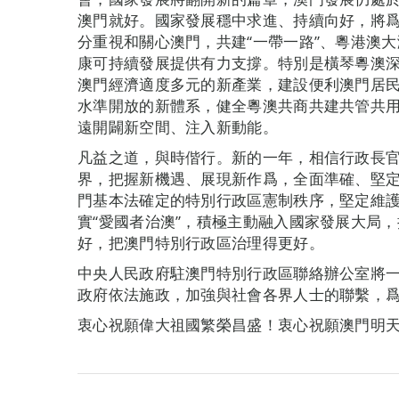
澳門就好。國家發展穩中求進、持續向好，將
分重視和關心澳門，共建“一帶一路”、粵港澳
康可持續發展提供有力支撐。特別是橫琴粵澳
澳門經濟適度多元的新產業，建設便利澳門居
水準開放的新體系，健全粵澳共商共建共管共用
遠開闢新空間、注入新動能。
凡益之道，與時偕行。新的一年，相信行政長
界，把握新機遇、展現新作爲，全面準確、堅定
門基本法確定的特別行政區憲制秩序，堅定維
實“愛國者治澳”，積極主動融入國家發展大局，
好，把澳門特別行政區治理得更好。
中央人民政府駐澳門特別行政區聯絡辦公室將
政府依法施政，加強與社會各界人士的聯繫，
衷心祝願偉大祖國繁榮昌盛！衷心祝願澳門明