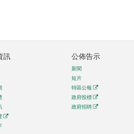
資訊
公佈告示
新聞
短片
期
特區公報
體
政府投標
訊
政府招聘
覽
字