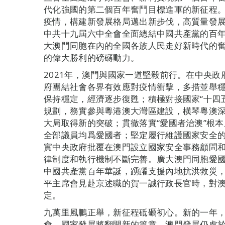
代化強國的第二個百年奮鬥目標進軍的新征程
疫情，構建新發展格局邁出新步伐，高質量發展
中共十九屆六中全會全面總結中國共產黨的百
大澳門同胞在內的全國各族人民走好新時代的
的偉大勝利的磅礴動力。
2021年，澳門與國家一道堅毅前行。在中央
府團結社會各界有效應對疫情衝擊，多措並舉
保持穩定，經濟逐步復甦；積極對接國家“十四
規劃，務實參與粵港澳大灣區建設，橫琴粵澳
大局取得新的突破；貫徹落實“愛國者治澳”根
全部議員均爲愛國者；堅定履行維護國家安全
實中央政府批覆在澳門設立國家安全事務顧問
律制度和執行機制不斷完善。廣大澳門同胞愛
中國共產黨百年華誕，踴躍支援內地抗洪救災
平主席會見赴京述職的賀一誠行政長官時，對
定。
九萬里風鵬正舉，新征程砥礪初心。新的一年
會，國家發展將翻開新的篇章，澳門發展仍處