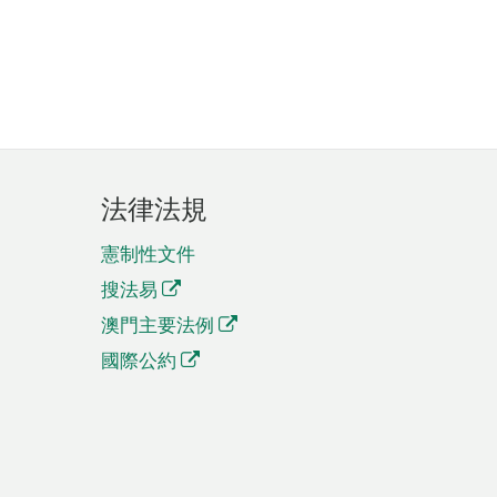
法律法規
憲制性文件
搜法易
澳門主要法例
國際公約