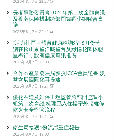
2026年8月7日 22:27
長者事務委員會2026年第二次全體會議
及養老保障機制跨部門協調小組聯合會
議
2026年8月7日 20:41
“活力社區 – 體育健康諮詢站” 8月份分
別在松山東望洋眺望台及綠楊花園休憩
區舉行，設有健康資訊推廣
2026年8月7日 20:00
合作區產業發展局獲授ICCA會員證書 澳
琴會展國際化再提速
2026年8月7日 19:21
優化在建及維保工程監管跨部門協調小
組第二次會議 梳理已入住樓宇外牆維修
防火安全監管流程
2026年8月7日 19:12
衛生局接獲1例流感重症報告
2026年8月7日 19:08