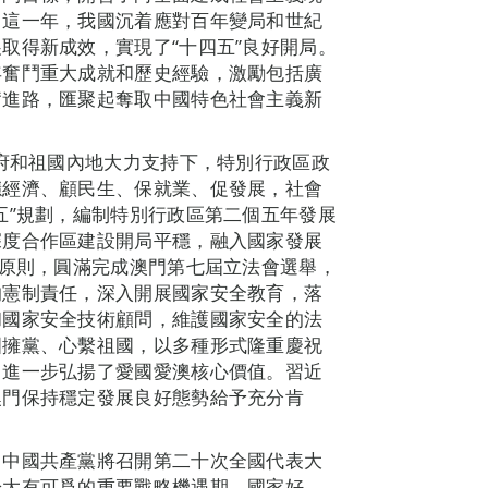
。這一年，我國沉着應對百年變局和世紀
取得新成效，實現了“十四五”良好開局。
年奮鬥重大成就和歷史經驗，激勵包括廣
奮進路，匯聚起奪取中國特色社會主義新
政府和祖國內地大力支持下，特別行政區政
穩經濟、顧民生、保就業、促發展，社會
五”規劃，編制特別行政區第二個五年發展
深度合作區建設開局平穩，融入國家發展
本原則，圓滿完成澳門第七屆立法會選舉，
的憲制責任，深入開展國家安全教育，落
和國家安全技術顧問，維護國家安全的法
國擁黨、心繫祖國，以多種形式隆重慶祝
，進一步弘揚了愛國愛澳核心價值。習近
澳門保持穩定發展良好態勢給予充分肯
，中國共產黨將召開第二十次全國代表大
於大有可爲的重要戰略機遇期。國家好，