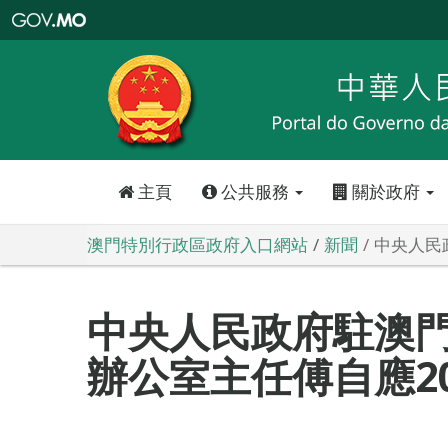
澳
門
特
別
行
政
區
政
府
入
口
網
站
主頁
公共服務
關於政府
澳門特別行政區政府入口網站
新聞
中央人民
中央人民政府駐澳
辦公室主任傅自應2