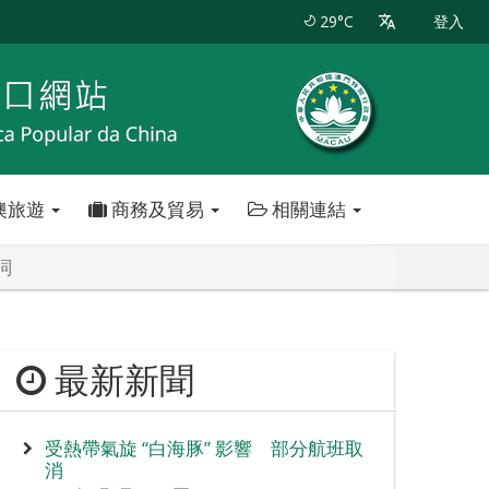
29°C
登入
澳旅遊
商務及貿易
相關連結
詞
最新新聞
受熱帶氣旋 “白海豚” 影響 部分航班取
消