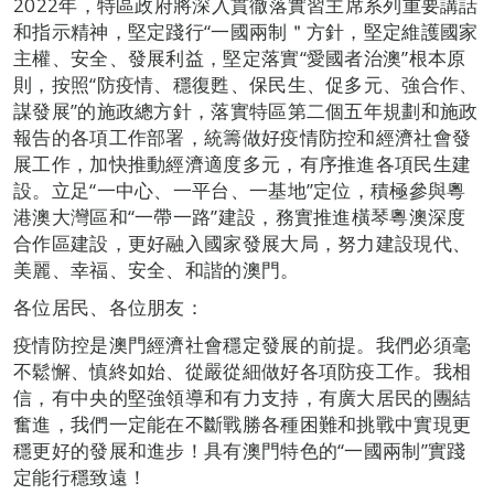
2022年，特區政府將深入貫徹落實習主席系列重要講話
和指示精神，堅定踐行“一國兩制＂方針，堅定維護國家
主權、安全、發展利益，堅定落實“愛國者治澳”根本原
則，按照“防疫情、穩復甦、保民生、促多元、強合作、
謀發展”的施政總方針，落實特區第二個五年規劃和施政
報告的各項工作部署，統籌做好疫情防控和經濟社會發
展工作，加快推動經濟適度多元，有序推進各項民生建
設。立足“一中心、一平台、一基地”定位，積極參與粵
港澳大灣區和“一帶一路”建設，務實推進橫琴粵澳深度
合作區建設，更好融入國家發展大局，努力建設現代、
美麗、幸福、安全、和諧的澳門。
各位居民、各位朋友：
疫情防控是澳門經濟社會穩定發展的前提。我們必須毫
不鬆懈、慎終如始、從嚴從細做好各項防疫工作。我相
信，有中央的堅強領導和有力支持，有廣大居民的團結
奮進，我們一定能在不斷戰勝各種困難和挑戰中實現更
穩更好的發展和進步！具有澳門特色的“一國兩制”實踐
定能行穩致遠！