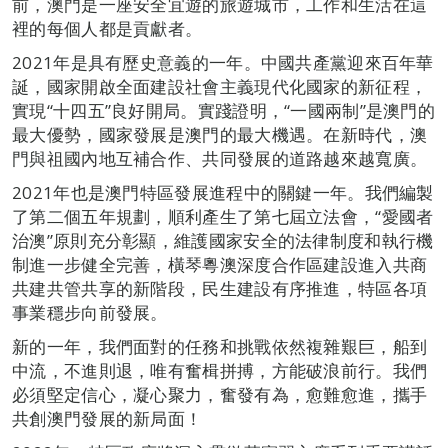
前，澳門是一座安全宜遊的旅遊城市，工作和生活在這
裡的每個人都是貢獻者。
2021年是具有歷史意義的一年。中國共產黨迎來百年華
誕，國家開啟全面建設社會主義現代化國家的新征程，
實現“十四五”良好開局。實踐證明，“一國兩制”是澳門的
最大優勢，國家發展是澳門的最大機遇。在新時代，澳
門與祖國內地互補合作、共同發展的道路越來越寬廣。
2021年也是澳門特區發展進程中的關鍵一年。我們編製
了第二個五年規劃，順利產生了第七屆立法會，“愛國者
治澳”原則充分彰顯，維護國家安全的法律制度和執行機
制進一步健全完善，橫琴粵澳深度合作區建設進入共商
共建共管共享的新階段，民生建設有序推進，特區各項
事業穩步向前發展。
新的一年，我們面對的任務和挑戰依然複雜艱巨，船到
中流，不進則退，唯有奮楫拼搏，方能破浪前行。我們
必須堅定信心，凝心聚力，奮發有為，愈難愈進，攜手
共創澳門發展的新局面！