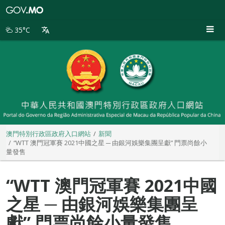
澳
門
特
35°C
別
行
政
區
政
府
入
口
網
站
澳門特別行政區政府入口網站
新聞
“WTT 澳門冠軍賽 2021中國之星 ─ 由銀河娛樂集團呈獻” 門票尚餘小
量發售
“WTT 澳門冠軍賽 2021中國
之星 ─ 由銀河娛樂集團呈
獻” 門票尚餘小量發售