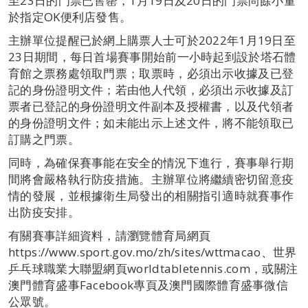
至23日的門票已售罄，1月19日及20日的門票尚餘小量
於指定OK便利店發售。
主辦單位提醒已於網上購票人士可於2022年1月19日至
23日期間，每日首場賽事開始前一小時起到設於塔石體
育館之票務處領取門票；取票時，必須出示收據及已登
記的身份證明文件；若由他人代領，必須出示收據及訂
票者已登記的身份證明文件副本及授權書，以及代領者
的身份證明文件；如未能出示上述文件，將不能領取已
訂購之門票。
同時，為確保賽事能在安全的情況下進行，賽事舉行期
間將會嚴格執行防疫措施。主辦單位將繼續密切留意疫
情的發展，並根據衛生局發出的相關指引適時就賽事作
出防疫安排。
有關賽事詳細資料，請瀏覽體育局網頁
https://www.sport.gov.mo/zh/sites/wttmacao、世界
乒乓球職業大聯盟網頁worldtabletennis.com，或關注
澳門體育盛事Facebook專頁及澳門國際體育盛事微信
公眾號。