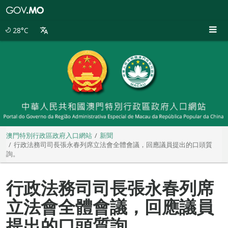
澳
門
特
28°C
別
行
政
區
政
府
入
口
網
站
澳門特別行政區政府入口網站
新聞
行政法務司司長張永春列席立法會全體會議，回應議員提出的口頭質
詢。
行政法務司司長張永春列席
立法會全體會議，回應議員
提出的口頭質詢。