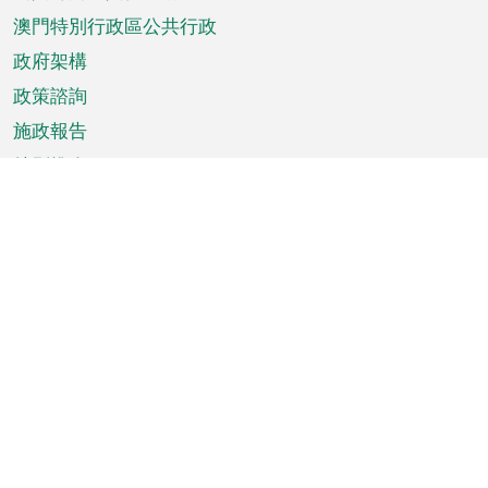
單
澳門特別行政區公共行政
政府架構
政策諮詢
施政報告
特別推介
澳門資訊
天氣
交通
公眾假期
文娛康體
城市資訊
澳門便覽
統計數字