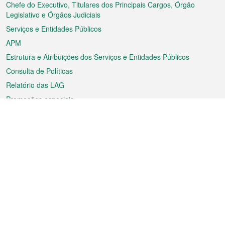
rodapé
Chefe do Executivo, Titulares dos Principais Cargos, Órgão
Legislativo e Órgãos Judiciais
Serviços e Entidades Públicos
APM
Estrutura e Atribuições dos Serviços e Entidades Públicos
Consulta de Políticas
Relatório das LAG
Promoções especiais
Sobre a RAEM
Tempo
Transporte
Feriados
Cultura e lazer
Informação de Macau
Ficheiro sobre Macau