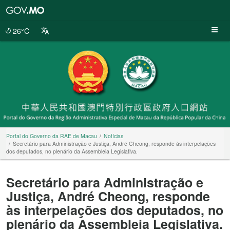
Portal
do
Governo
26°C
da
RAE
de
Macau
Portal do Governo da RAE de Macau
Notícias
Secretário para Administração e Justiça, André Cheong, responde às interpelações
dos deputados, no plenário da Assembleia Legislativa.
Secretário para Administração e
Justiça, André Cheong, responde
às interpelações dos deputados, no
plenário da Assembleia Legislativa.