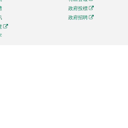
體
政府投標
訊
政府招聘
覽
字
及貿易
相關連結
資
手機應用程式目錄
貿會展
社交媒體目錄
商機和服務
專題網站目錄
訊
RSS訂閱目錄
權
表格下載