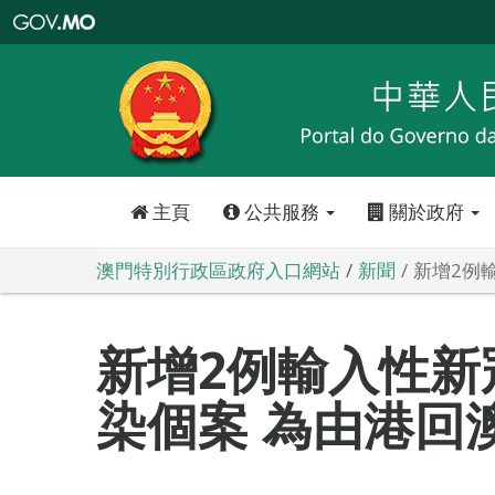
澳
門
特
別
行
政
區
政
府
入
口
網
站
主頁
公共服務
關於政府
澳門特別行政區政府入口網站
新聞
新增2例
新增2例輸入性新
染個案 為由港回