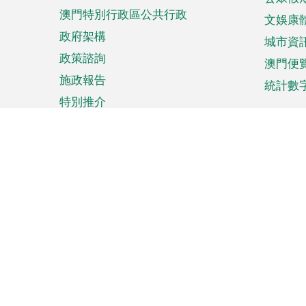
澳門特別行政區公共行政
文娛康
政府架構
城市資
政策諮詢
澳門便
施政報告
統計數
特別推介
來澳旅遊
商務
計劃行程
貿易投
觀光
澳門經
娛樂消閒
中小企
購物
市場資
節日盛事
知識產
網
網
頁