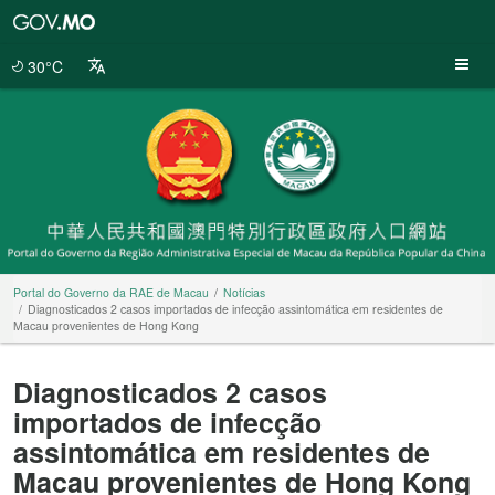
Portal
do
Governo
30°C
da
RAE
de
Macau
Portal do Governo da RAE de Macau
Notícias
Diagnosticados 2 casos importados de infecção assintomática em residentes de
Macau provenientes de Hong Kong
Diagnosticados 2 casos
importados de infecção
assintomática em residentes de
Macau provenientes de Hong Kong