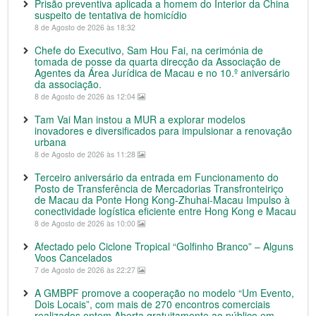
Prisão preventiva aplicada a homem do Interior da China
suspeito de tentativa de homicídio
8 de Agosto de 2026 às 18:32
Chefe do Executivo, Sam Hou Fai, na cerimónia de
tomada de posse da quarta direcção da Associação de
Agentes da Área Jurídica de Macau e no 10.º aniversário
da associação.
8 de Agosto de 2026 às 12:04
Tam Vai Man instou a MUR a explorar modelos
inovadores e diversificados para impulsionar a renovação
urbana
8 de Agosto de 2026 às 11:28
Terceiro aniversário da entrada em Funcionamento do
Posto de Transferência de Mercadorias Transfronteiriço
de Macau da Ponte Hong Kong-Zhuhai-Macau Impulso à
conectividade logística eficiente entre Hong Kong e Macau
8 de Agosto de 2026 às 10:00
Afectado pelo Ciclone Tropical “Golfinho Branco” – Alguns
Voos Cancelados
7 de Agosto de 2026 às 22:27
A GMBPF promove a cooperação no modelo “Um Evento,
Dois Locais”, com mais de 270 encontros comerciais
realizados ontem Aberta gratuitamente ao público em