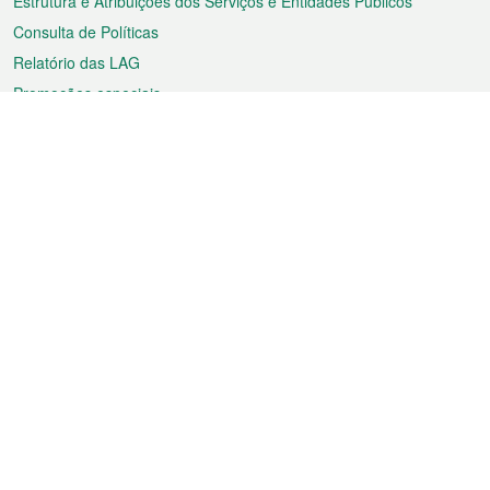
Estrutura e Atribuições dos Serviços e Entidades Públicos
Consulta de Políticas
Relatório das LAG
Promoções especiais
Sobre a RAEM
Tempo
Transporte
Feriados
Cultura e lazer
Informação de Macau
Ficheiro sobre Macau
Estatísticas
Anúncios
Notícias