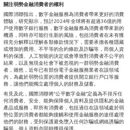
關注弱勢金融消費者的權利
國際消聯指出，數字金融服務為消費者帶來更好的消費
體驗，研究顯示，預計2024年全球將有超過36億的用
戶使用數字銀行服務，數字金融服務為消費者帶來新的
機遇，同時亦可能衍生新的風險，包括消費者在未有獲
得充分解釋以理解各類條款情況下，需要承擔各種隱藏
或增加的費用、不平等的合約條款及詐騙等，而個人資
料的保護、人工智能的決定或會導致對消費者不公平的
結果，以及無現金社會下被忽視的一群弱勢金融消費
者，雖然，近年已有部份電子金融服務業者在該領域
內，為處於弱勢位置的消費者提供開立銀行戶口等服
務，讓他們能獨立處理個人的財務及儲蓄。
有見及此，國際消聯將“公平數字金融”定義為不排斥任
何消費者、安全、能夠保障個人資料及提供隱私的金融
產品或服務，即所有消費者，包括過往在該領域處於弱
勢位置的消費者都能夠接觸和使用金融服務的途徑處理
他們的財務，受到保護避免墮入任何詐騙或網絡誘騙的
騙局，個人資料亦同時獲得保護。