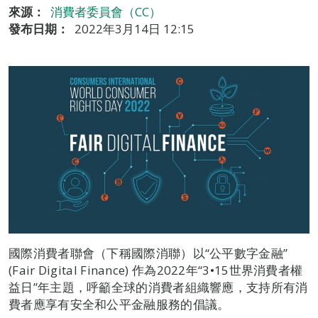
來源：
消費者委員會（CC）
發布日期：
2022年3月14日 12:15
國際消費者聯會（下稱國際消聯）以“公平數字金融”
(Fair Digital Finance) 作為2022年“3•15世界消費者權
益日”年主題，呼籲全球的消費者組織響應，支持所有消
費者應享有安全和公平金融服務的倡議。